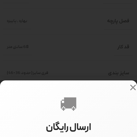
فصل پارچه
بهاره
,
پاییزه
قد کار
68 سانتی متر
سایز بندی
فری سایز(حدود 36-46)
🚚
سایز مدل
سایز 1
ارسال رایگان
قد مدل
170 سانتی متر