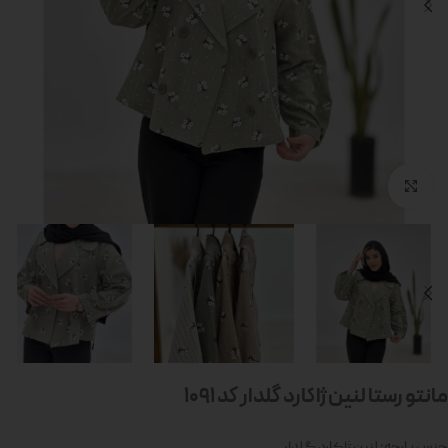
بزرگنمایی تصویر
مانتو رستا لنین ژاکارد گلدار کد 1091
جنس پارچه: لنین ژاکارد گلدار