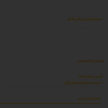
درباره تولیدی پالیز مانتو
شرکت زرین جامه پالیز ، بزرگترین تولید کننده انواع مانتو و پوشاک زنانه در
غرب استان تهران ، همواره کوشیده است محصولاتی با کیفیت را که توانایی
رقابت با محصولات وارداتی داشته باشد را با قیمتی مناسب تولید و عرضه کند.
پالیز مانتو ، برای سهولت دسترسی کاربران و مشتریان به محصولات ، وبسایت
پالیز مانتو را راه اندازی کرده است.
تولیدی برادران رسولی
آدرس پالیز مانتو
دسته بندی‌های مهم پالیز
به ما اعتماد کنید