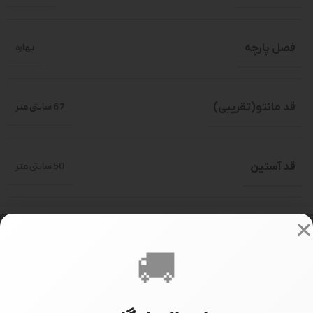
فصل پارچه
بهاره
قد مانتو(تقریبی)
67 سانتی متر
قد آستین
50 سانتی متر
سایز بندی
سایز 1 (36-40)
,
سایز 2 (40-46)
🚚
سایز مدل
سایز 1