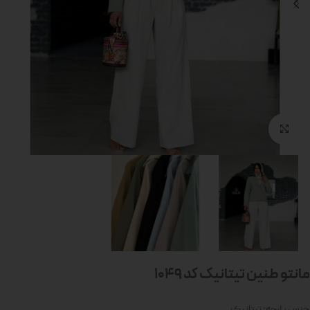
بزرگنمایی تصویر
مانتو طنین تیتانیک کد 1049
جنس پارچه: تیتانیک