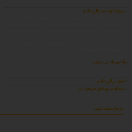
درباره تولیدی پالیز مانتو
شرکت زرین جامه پالیز ، بزرگترین تولید کننده انواع مانتو و پوشاک زنانه در
غرب استان تهران ، همواره کوشیده است محصولاتی با کیفیت را که توانایی
رقابت با محصولات وارداتی داشته باشد را با قیمتی مناسب تولید و عرضه کند.
پالیز مانتو ، برای سهولت دسترسی کاربران و مشتریان به محصولات ، وبسایت
پالیز مانتو را راه اندازی کرده است.
تولیدی برادران رسولی
آدرس پالیز مانتو
دسته بندی‌های مهم پالیز
به ما اعتماد کنید