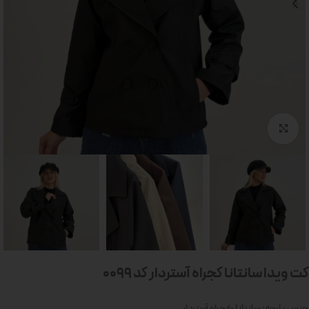
بزرگنمایی تصویر
کت ویدا سانتانا کجراه آستردار کد 0099
جنس پارچه: سانتانا کجراه آستردار