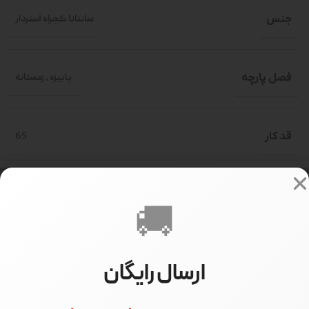
جنس
سانتانا کجراه آستردار
فصل پارچه
پاییزه
,
زمستانه
قد کار
65
قد آستین
55
🚚
سایز بندی
فری سایز(حدود 36-46)
ارسال رایگان