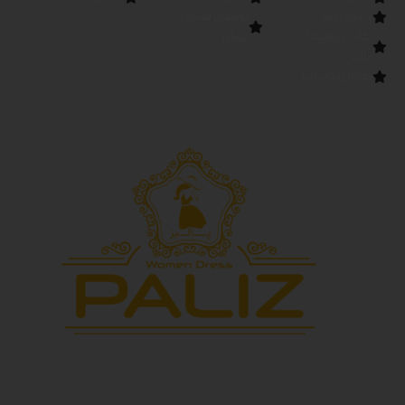
درباره پالیز
تولیدی مانتو در
کانال روبیکا
تهران
پالیز
کانال بله پالیز