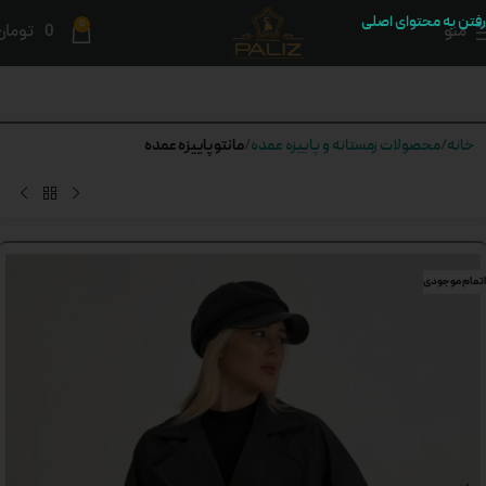
رفتن به محتوای اصلی
0
منو
0
تومان
مانتو پاییزه عمده
خانه
محصولات زمستانه و پاییزه عمده
اتمام موجودی