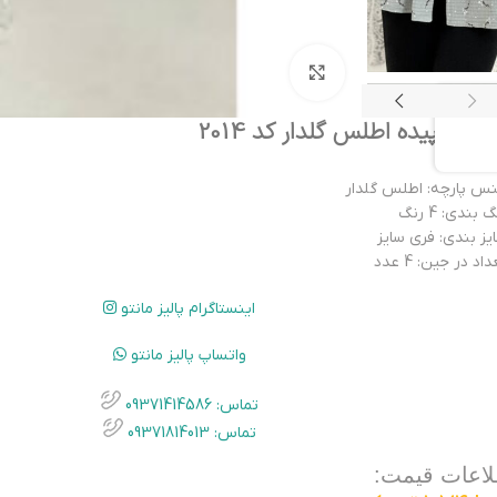
بزرگنمایی تصویر
نتو سپیده اطلس گلدار کد 2014
س پارچه: اطلس گلدار
 بندی: 4 رنگ
یز بندی: فری سایز
اد در جین: 4 عدد
اینستاگرام پالیز مانتو
واتساپ پالیز مانتو
تماس: 09371414586
تماس: 09371814013
لاعات قیمت: