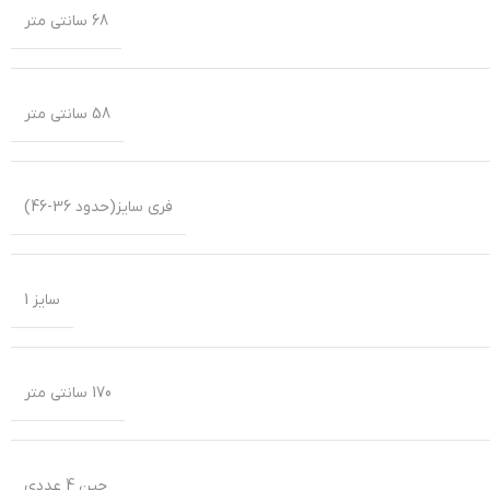
68 سانتی متر
58 سانتی متر
فری سایز(حدود 36-46)
سایز 1
170 سانتی متر
جین 4 عددی