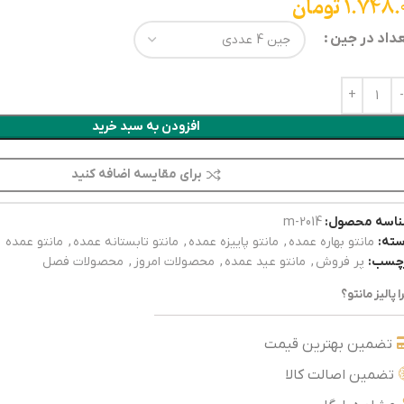
1.748.
تومان
داد در جین
افزودن به سبد خرید
برای مقایسه اضافه کنید
اسه محصول:
2014-m
ته:
مانتو بهاره عمده
,
مانتو پاییزه عمده
,
مانتو تابستانه عمده
,
مانتو عمده
چسب:
پر فروش
,
مانتو عید عمده
,
محصولات امروز
,
محصولات فصل
ا پالیز مانتو؟
تضمین بهترین قیمت
تضمین اصالت کالا