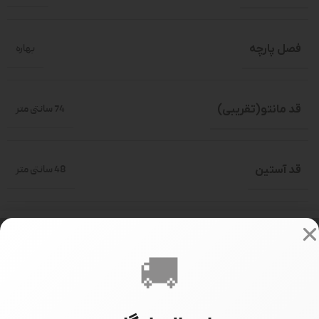
فصل پارچه
بهاره
قد مانتو(تقریبی)
74 سانتی متر
قد آستین
48 سانتی متر
سایز بندی
فری سایز(حدود 36-46)
🚚
سایز مدل
سایز 1