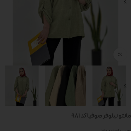
بزرگنمایی تصویر
مانتو نیلوفر صوفیا کد 981
جنس پارچه: صوفیا