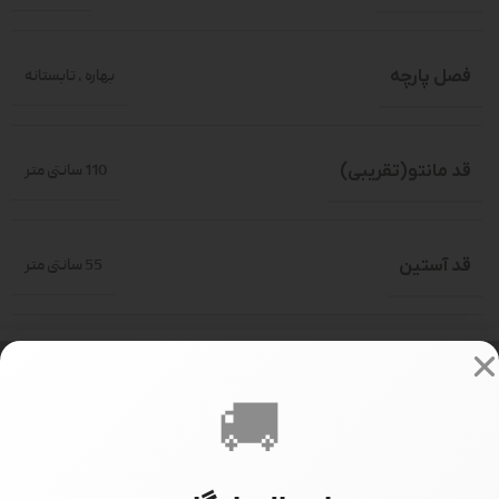
فصل پارچه
بهاره
,
تابستانه
قد مانتو(تقریبی)
110 سانتی متر
قد آستین
55 سانتی متر
سایز بندی
فری سایز(حدود 36-46)
🚚
سایز مدل
سایز 1