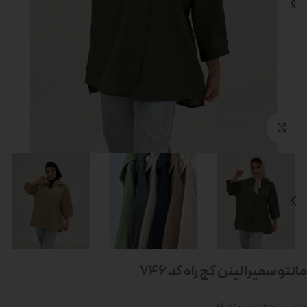
بزرگنمایی تصویر
مانتو سمیرا لینن کج راه کد 746
جنس پارچه: لینن کج راه