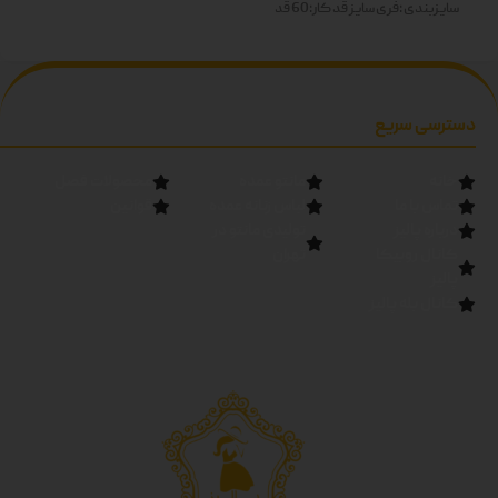
سایزبندی :فری سایز
قد کار:60
قد
آستین:60
رنگ ها: سفید-زرد-
صورتی-آبی-سبز-مشکی دوبل
دسترسی سریع
خانه
مانتو عمده
محصولات فصل
تماس با ما
لباس زنانه عمده
قوانین
درباره پالیز
تولیدی مانتو در
کانال روبیکا
تهران
پالیز
کانال بله پالیز