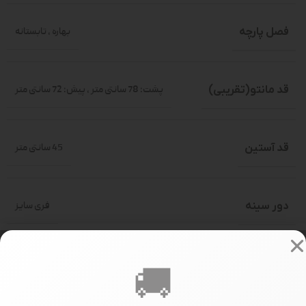
فصل پارچه
بهاره
,
تابستانه
قد مانتو(تقریبی)
پشت: 78 سانتی متر
,
پیش: 72 سانتی متر
قد آستین
45 سانتی متر
دور سینه
فری سایز
سایز بندی
فری سایز(حدود 36-46)
🚚