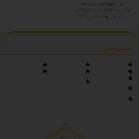
رنگ ها: سفید-زرد-صورتی-آبی-
مدل:شیرین
جنس: پری دیور
سبز-مشکی دوبل
رنگبندی: 6 رنگ
تعداد جین: 7 تایی
سایزبندی :فری سایز
قد کار:60
قد
آستین:60
رنگ ها: سفید-زرد-
صورتی-آبی-سبز-مشکی دوبل
دسترسی سریع
خانه
مانتو عمده
محصولات فصل
تماس با ما
لباس زنانه عمده
قوانین
درباره پالیز
تولیدی مانتو در
کانال روبیکا
تهران
پالیز
کانال بله پالیز