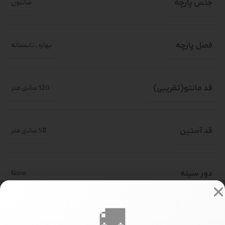
جنس پارچه
شانتون
فصل پارچه
بهاره
,
تابستانه
قد مانتو(تقریبی)
120 سانتی متر
قد آستین
58 سانتی متر
دور سینه
None
🚚
سایز بندی
فری سایز(حدود 36-46)