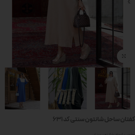
بزرگنمایی تصویر
کفتان ساحل شانتون سنتی کد 631
جنس پارچه: شانتون سنتی