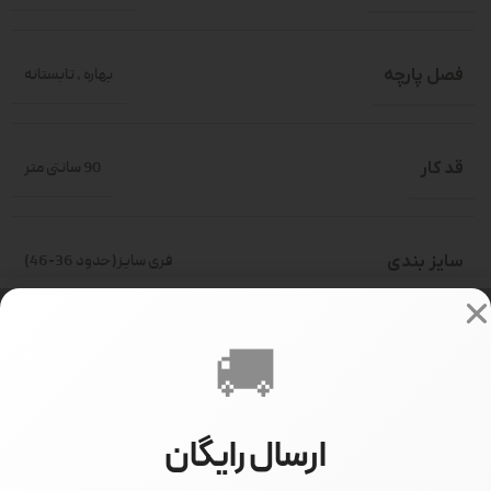
فصل پارچه
بهاره
,
تابستانه
قد کار
90 سانتی متر
سایز بندی
فری سایز(حدود 36-46)
🚚
سایز مدل
سایز 1
ارسال رایگان
قد مدل
170 سانتی متر