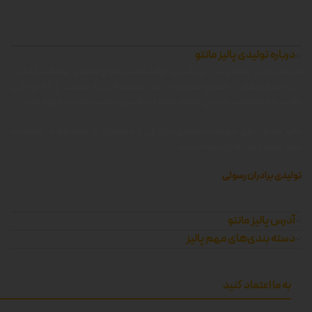
درباره تولیدی پالیز مانتو
شرکت زرین جامه پالیز ، بزرگترین تولید کننده انواع مانتو و پوشاک زنانه در
غرب استان تهران ، همواره کوشیده است محصولاتی با کیفیت را که توانایی
رقابت با محصولات وارداتی داشته باشد را با قیمتی مناسب تولید و عرضه کند.
پالیز مانتو ، برای سهولت دسترسی کاربران و مشتریان به محصولات ، وبسایت
پالیز مانتو را راه اندازی کرده است.
تولیدی برادران رسولی
آدرس پالیز مانتو
دسته بندی‌های مهم پالیز
به ما اعتماد کنید