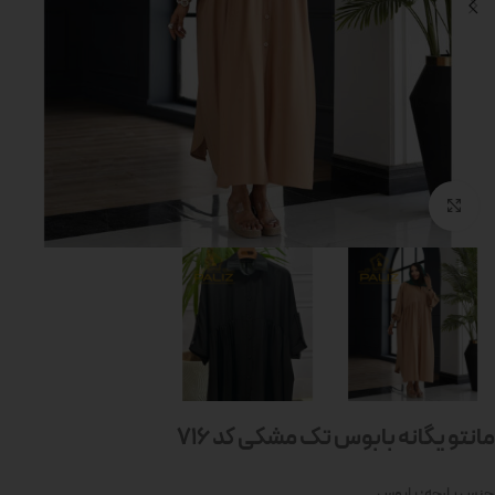
بزرگنمایی تصویر
مانتو یگانه بابوس تک مشکی کد 716
جنس پارچه: بابوس