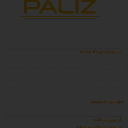
درباره تولیدی پالیز مانتو
شرکت زرین جامه پالیز ، بزرگترین تولید کننده انواع مانتو و پوشاک زنانه در
غرب استان تهران ، همواره کوشیده است محصولاتی با کیفیت را که توانایی
رقابت با محصولات وارداتی داشته باشد را با قیمتی مناسب تولید و عرضه کند.
پالیز مانتو ، برای سهولت دسترسی کاربران و مشتریان به محصولات ، وبسایت
پالیز مانتو را راه اندازی کرده است.
تولیدی برادران رسولی
آدرس پالیز مانتو
دسته بندی‌های مهم پالیز