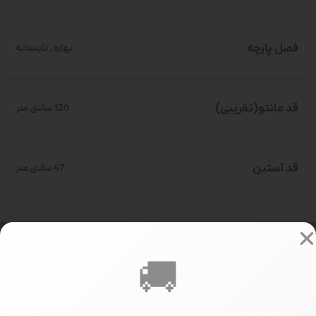
فصل پارچه
بهاره
,
تابستانه
قد مانتو(تقریبی)
120 سانتی متر
قد آستین
47 سانتی متر
دور سینه
فری سایز
🚚
سایز بندی
فری سایز(حدود 36-46)