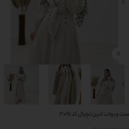
بزرگنمایی تصویر
ست ویوات لنین نچرال کد 2091
جنس پارچه: لنین نچرال