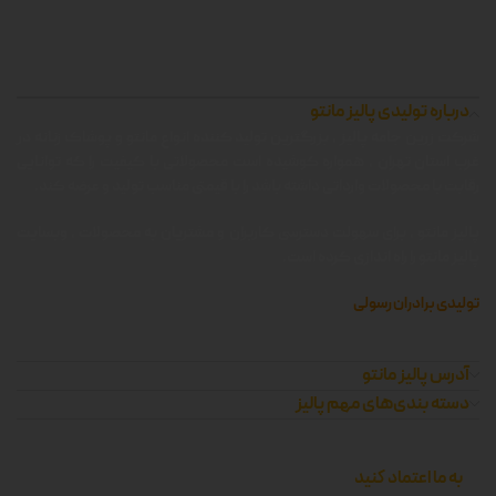
درباره تولیدی پالیز مانتو
شرکت زرین جامه پالیز ، بزرگترین تولید کننده انواع مانتو و پوشاک زنانه در
غرب استان تهران ، همواره کوشیده است محصولاتی با کیفیت را که توانایی
رقابت با محصولات وارداتی داشته باشد را با قیمتی مناسب تولید و عرضه کند.
پالیز مانتو ، برای سهولت دسترسی کاربران و مشتریان به محصولات ، وبسایت
پالیز مانتو را راه اندازی کرده است.
تولیدی برادران رسولی
آدرس پالیز مانتو
دسته بندی‌های مهم پالیز
به ما اعتماد کنید