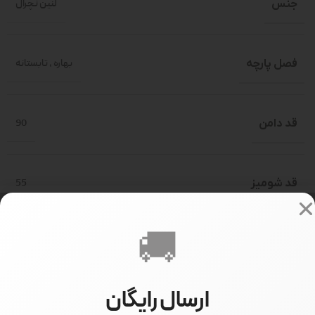
جنس
لنین نچرال
فصل پارچه
بهاره
,
تابستانه
قد دامن
90
قد شومیز
55
🚚
قد آستین
59
ارسال رایگان
سایز بندی
2 سایز