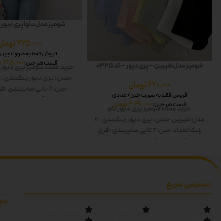
شومیز مدل دلوا پری دیور – کد
775.000
تومان
فروش فقط به صورت جین 7 عددی
5.425.000
قیمت هر جین:
شومیز مدل شیرین – پری دیور – کد 0325
خرید عمده شومیز پری دیور
جنس: پری دیور
رنگبندی: 6 رنگ
670.000
تومان
جین: 7 تایی
سایزبندی :فر
فروش فقط به صورت جین 7 عددی
کار:60
قد آستین:60
رنگ ها
4.690.000
تومان
قیمت هر جین:
خرید عمده شومیز پری دیور
نام
صورتی-آبی-سبز-مشکی
مدل:شیرین
جنس: پری دیور
رنگبندی: 6
رنگ
تعداد جین: 7 تایی
سایزبندی :فری
سایز
قد کار:60
قد آستین:60
رنگ ها:
سفید-زرد-صورتی-آبی-سبز-مشکی دوبل
دسترسی سریع
درب
خانه
مانتو عمده
محصولات فصل
شرکت
تماس با ما
لباس زنانه
قوانین