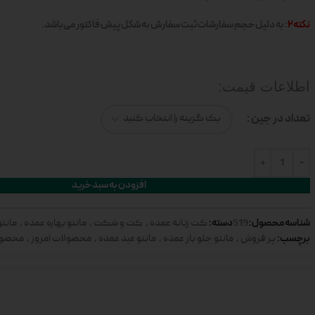
نکته2
: به دلیل حجم سفارشات ثبت سفارش به شکل پیش فاکتور می‌باشد.
اطلاعات قیمت:
تعداد در جین
افزودن به سبد خرید
شناسه محصول:
دسته:
519
کت زنانه عمده
,
کت و شکت
,
مانتو بهاره عمده
,
مانتو
برچسب:
پر فروش
,
مانتو جلو باز عمده
,
مانتو عید عمده
,
محصولات امروز
,
محصول