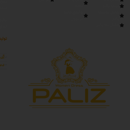
تهرا
درباره پالیز
عمده
داشته
کانال روبیکا
تولیدی مانتو
پالیز
در تهران
پالیز
کانال بله پالیز
اندا
تولید
آدر
دست