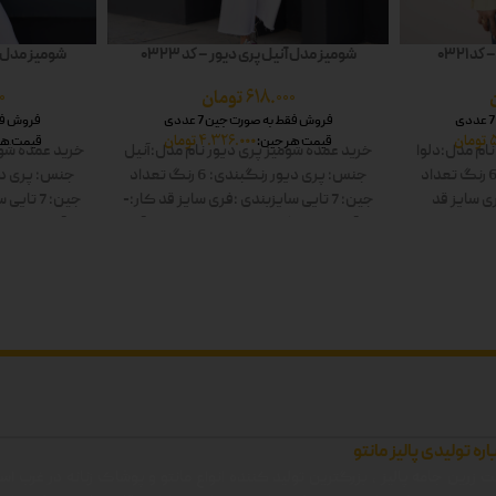
 0321
شومیز مدل آنیل پری دیور – کد 0323
شومیز مدل شا
618.000
تومان
0
فروش فقط به صورت جین 7 عددی
فروش فقط 
تومان
4.326.000
تومان
قیمت هر جین:
قیمت هر
نام مدل:دلوا
خرید عمده شومیز پری دیور
نام مدل:آنیل
خرید عمده شوم
تعداد
جنس: پری دیور
رنگبندی: 6 رنگ
تعداد
جنس: پری دی
ی سایز
قد
جین: 7 تایی
سایزبندی :فری سایز
قد کار:-
جین: 7 تایی
س
: سفید-زرد-
قد آستین:-
رنگ ها: سفید-زرد-صورتی-آبی-
قد آستین:-
رنگ
 دوبل
سبز-مشکی دوبل
سب
اره تولیدی پالیز مانتو
 زرین جامه پالیز ، بزرگترین تولید کننده انواع مانتو و پوشاک زنانه در غرب اس