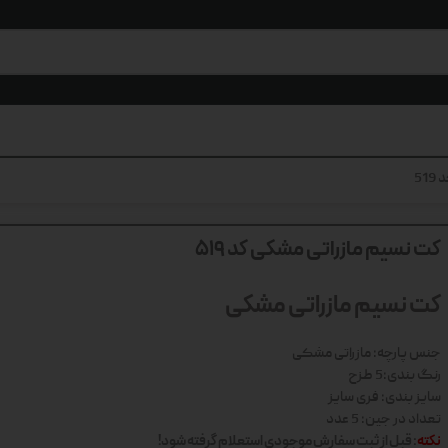
51
کت نسیم مازراتی مشکی کد 519
کت نسیم مازراتی مشکی
جنس پارچه: مازراتی مشکی
رنگ بندی:5 طزح
سایز بندی: فری سایز
تعداد در جین: 5 عدد
نکته
: قبل از ثبت سفارش موجودی استعلام گرفته شود!