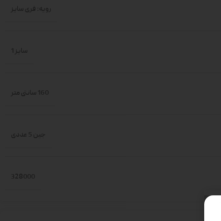
رویه: فری سایز
سایز 1
160 سانتی متر
جین 5 عددی
328000