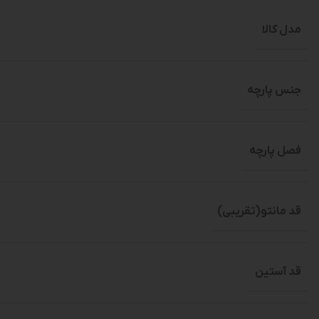
مدل کالا
جنس پارچه
فصل پارچه
قد مانتو(تقریبی)
قد آستین