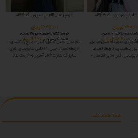
دی پری دیور – کد 0322
شومیز مدل ژاله -پری دیور – کد 0319
648.00
تومان
675.000
تومان
به صورت جین 7 عددی
فروش فقط به صورت جین 14 عددی
4.536.000
تومان
9.450.000
تومان
 جین:
قیمت هر جین:
یز پری دیور
نام مدل:شادی
نام مدل:ثمین
جنس: لینن دو نخ
رنگبندی:
ور
رنگبندی: 6 رنگ
تعداد
6 رنگ
تعداد جین: 14 تایی
سایزبندی :فری
ایزبندی :فری سایز
قد کار:-
سایز
قد کار:۶۵
قد آستین:۶۰
رنگ ها:
 ها: سفید-زرد-صورتی-آبی-
سفید-صورتی-زرد-آبی-زیتونی-مشکی
ز-مشکی دوبل
دوبل
به ما اعتماد کنید
تان