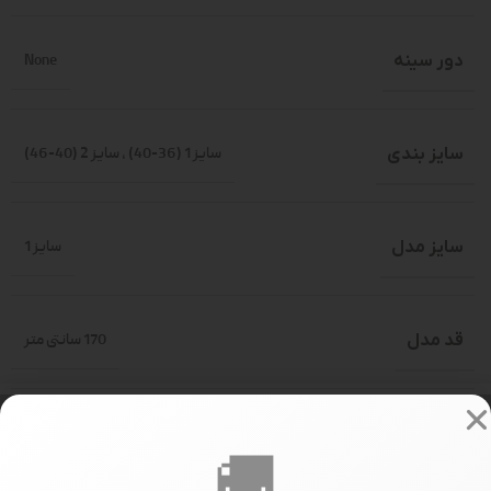
دور سینه
None
سایز بندی
سایز 1 (36-40)
,
سایز 2 (40-46)
سایز مدل
سایز 1
قد مدل
170 سانتی متر
تعداد در جین
جین 14 عددی
🚚