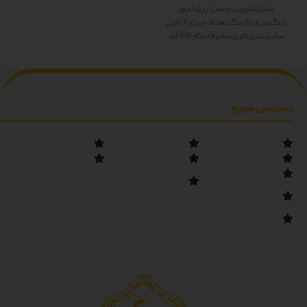
رنگ ها: سفید-زرد-صورتی-آبی-
مدل:شیرین
جنس: پری دیور
سبز-مشکی دوبل
رنگبندی: 6 رنگ
تعداد جین: 7 تایی
سایزبندی :فری سایز
قد کار:60
قد
آستین:60
رنگ ها: سفید-زرد-
صورتی-آبی-سبز-مشکی دوبل
دسترسی سریع
خانه
مانتو عمده
محصولات فصل
تماس با ما
لباس زنانه عمده
قوانین
درباره پالیز
تولیدی مانتو در
کانال روبیکا
تهران
پالیز
کانال بله پالیز