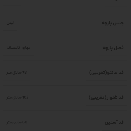
جنس پارچه
لینن
فصل پارچه
بهاره
,
تابستانه
قد مانتو(تقریبی)
78 سانتی متر
قد شلوار(تقریبی)
102 سانتی متر
قد آستین
60 سانتی متر