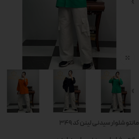
بزرگنمایی تصویر
مانتو شلوار سیدنی لینن کد 349