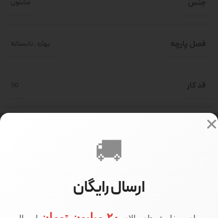
جنس
شانتون
فصل پارچه
بهاره
,
تابستانه
قد کار
50
قد آستین
45
🚚
سایز بندی
فری سایز(حدود 36-46)
ارسال رایگان
547000
PRICE
۲۰ میلیون تومان