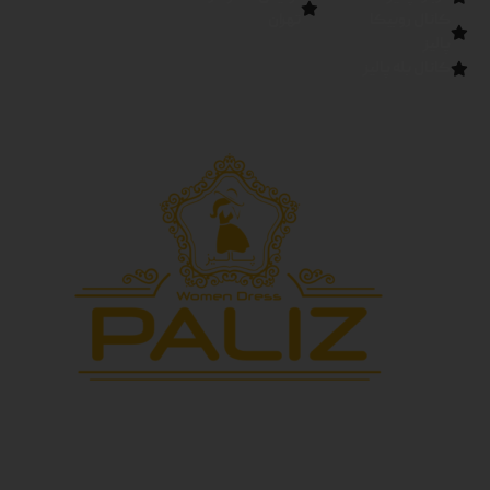
کانال روبیکا
تهران
پالیز
کانال بله پالیز