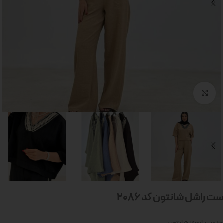
بزرگنمایی تصویر
ست راشل شانتون کد 2086
جنس پارچه: شانتون