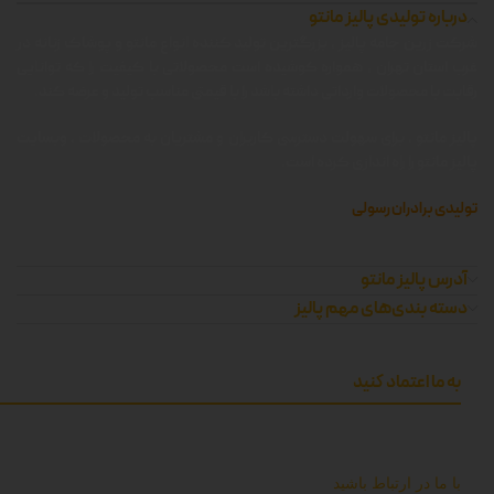
درباره تولیدی پالیز مانتو
شرکت زرین جامه پالیز ، بزرگترین تولید کننده انواع مانتو و پوشاک زنانه در
غرب استان تهران ، همواره کوشیده است محصولاتی با کیفیت را که توانایی
رقابت با محصولات وارداتی داشته باشد را با قیمتی مناسب تولید و عرضه کند.
پالیز مانتو ، برای سهولت دسترسی کاربران و مشتریان به محصولات ، وبسایت
پالیز مانتو را راه اندازی کرده است.
تولیدی برادران رسولی
آدرس پالیز مانتو
دسته بندی‌های مهم پالیز
به ما اعتماد کنید
با ما در ارتباط باشید