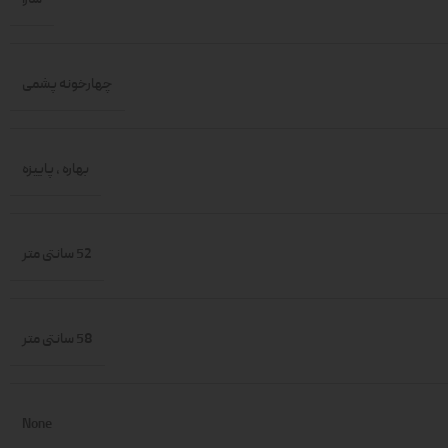
چهارخونه پشمی
بهاره
,
پاییزه
52 سانتی متر
58 سانتی متر
None