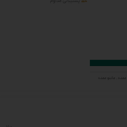
پشتیبانی مداوم
 عمده
,
مانتو عمده
سارا