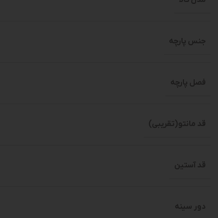
جنس پارچه
فصل پارچه
قد مانتو(تقریبی)
قد آستین
دور سینه