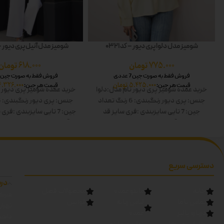
شومیز مدل دلوا پری دیور – کد 0321
شومیز مدل آنیل پری دیور – کد 
775.000
تومان
618.000
تومان
فروش فقط به صورت جین 7 عددی
فروش فقط به صورت جین 7 عددی
5.425.000
تومان
4.326.000
قیمت هر جین:
قیمت هر جین:
خرید عمده شومیز پری دیور
نام مدل:دلوا
خرید عمده شومیز پری دیور
ن
جنس: پری دیور
رنگبندی: 6 رنگ
تعداد
جنس: پری دیور
رنگبندی: 6 رنگ
جین: 7 تایی
سایزبندی :فری سایز
قد
جین: 7 تایی
سایزبندی :فری 
کار:60
قد آستین:60
رنگ ها: سفید-زرد-
قد آستین:-
رنگ ها: سفید-زر
صورتی-آبی-سبز-مشکی دوبل
سبز-مشکی دوب
دسترسی سریع
درب
خانه
مانتو عمده
محصولات فصل
شرکت
تماس با ما
لباس زنانه
قوانین
تهرا
درباره پالیز
عمده
داشته