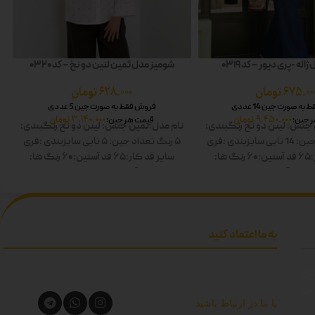
له -پری دیور – کد 0319
شومیز مدل ثمین لنین دو نخ – کد 0320
675.00
تومان
628.000
تومان
ه صورت جین 14 عددی
فروش فقط به صورت جین 5 عددی
9.450.000
تومان
3.140.000
تومان
 جین:
قیمت هر جین:
جنس: لینن دو نخ
رنگبندی:
نام مدل:ثمین
جنس: لینن دو نخ
رنگبندی:
14 تایی
سایزبندی :فری
۵ رنگ
تعداد جین: ۵ تایی
سایزبندی :فری
۶
قد آستین:۶۰
رنگ ها:
سایز
قد کار:۶۵
قد آستین:۶۰
رنگ ها:
-زرد-آبی-زیتونی-مشکی
صورتی-آبی-طوسی-کرم-قهوه ای
دوبل
به ما اعتماد کنید
تان
اتی
با ما در ارتباط باشید