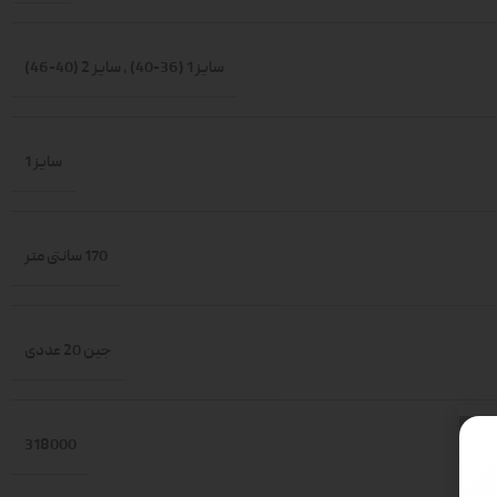
سایز 1 (36-40)
,
سایز 2 (40-46)
سایز 1
170 سانتی متر
جین 20 عددی
318000