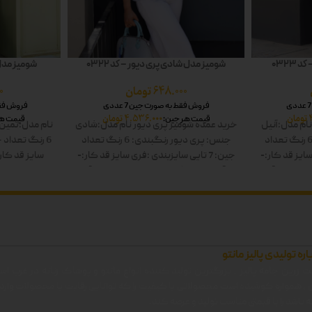
0323
شومیز مدل شادی پری دیور – کد 0322
شومیز مدل ژا
648.000
تومان
0
فروش فقط به صورت جین 7 عددی
فروش فقط ب
تومان
4.536.000
تومان
قیمت هر جین:
قیمت هر
ام مدل:آنیل
خرید عمده شومیز پری دیور
نام مدل:شادی
نام مدل:ثمین
تعداد
جنس: پری دیور
رنگبندی: 6 رنگ
تعداد
6 رنگ
تعداد جین: 
سایز
قد کار:-
جین: 7 تایی
سایزبندی :فری سایز
قد کار:-
سایز
قد کار:۵
د-صورتی-آبی-
قد آستین:-
رنگ ها: سفید-زرد-صورتی-آبی-
سفید-صورتی
ل
سبز-مشکی دوبل
اره تولیدی پالیز مانتو
 زرین جامه پالیز ، بزرگترین تولید کننده انواع مانتو و پوشاک زنانه در غرب اس
ن ، همواره کوشیده است محصولاتی با کیفیت را که توانایی رقابت با محصولات وارد
 باشد را با قیمتی مناسب تولید و عرضه کند.