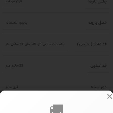
جنس پارچه
فوتر درجه 2
فصل پارچه
پاییزه
,
تابستانه
قد مانتو(تقریبی)
پشت: 75 سانتی متر
,
قد پیش: 73 سانتی متر
قد آستین
55 سانتی متر
دور سینه
فری سایز
🚚
سایز بندی
فری سایز(حدود 36-46)