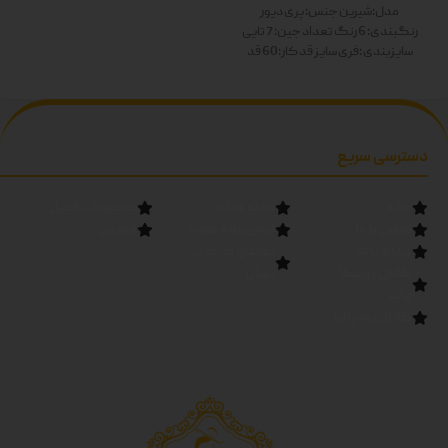
رنگ ها: سفید-زرد-صورتی-آبی-
مدل:شیرین
جنس: پری دیور
سبز-مشکی دوبل
رنگبندی: 6 رنگ
تعداد جین: 7 تایی
سایزبندی :فری سایز
قد کار:60
قد
آستین:60
رنگ ها: سفید-زرد-
صورتی-آبی-سبز-مشکی دوبل
دسترسی سریع
خانه
مانتو عمده
محصولات فصل
تماس با ما
لباس زنانه عمده
قوانین
درباره پالیز
تولیدی مانتو در
کانال روبیکا
تهران
پالیز
کانال بله پالیز