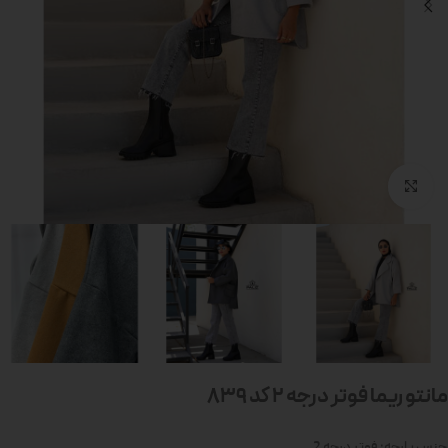
بزرگنمایی تصویر
مانتو ریما فوتر درجه 2 کد 839
جنس پارچه: فوتر درجه 2