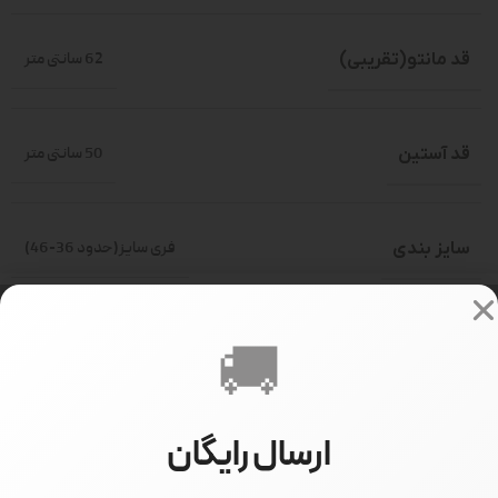
قد مانتو(تقریبی)
62 سانتی متر
قد آستین
50 سانتی متر
سایز بندی
فری سایز(حدود 36-46)
سایز مدل
سایز 1
🚚
قد مدل
160 سانتی متر
ارسال رایگان