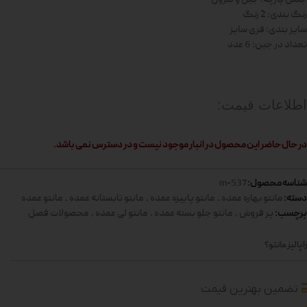
رنگ بندی: 2 رنگ
سایز بندی: فری سایز
تعداد در جین: 6 عدد
اطلاعات قیمت:
در حال حاضر این محصول در انبار موجود نیست و در دسترس نمی باشد.
شناسه محصول:
537-m
دسته:
مانتو بهاره عمده
,
مانتو پاییزه عمده
,
مانتو تابستانه عمده
,
مانتو عمده
برچسب:
پر فروش
,
مانتو جلو بسته عمده
,
مانتو لی عمده
,
محصولات فصل
 پالیز مانتو؟
تضمین بهترین قیمت