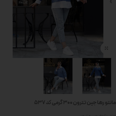
بزرگنمایی تصویر
مانتو رها جین تترون 300 گرمی کد 537
جنس پارچه: جین و تترون