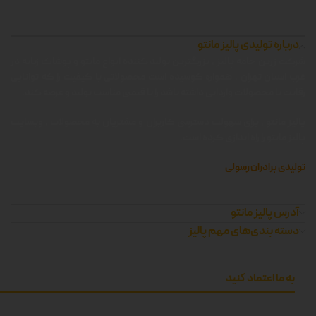
درباره تولیدی پالیز مانتو
شرکت زرین جامه پالیز ، بزرگترین تولید کننده انواع مانتو و پوشاک زنانه در
غرب استان تهران ، همواره کوشیده است محصولاتی با کیفیت را که توانایی
رقابت با محصولات وارداتی داشته باشد را با قیمتی مناسب تولید و عرضه کند.
پالیز مانتو ، برای سهولت دسترسی کاربران و مشتریان به محصولات ، وبسایت
پالیز مانتو را راه اندازی کرده است.
تولیدی برادران رسولی
آدرس پالیز مانتو
دسته بندی‌های مهم پالیز
به ما اعتماد کنید