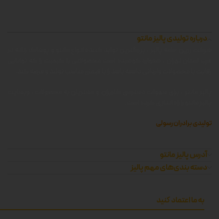
درباره تولیدی پالیز مانتو
شرکت زرین جامه پالیز ، بزرگترین تولید کننده انواع مانتو و پوشاک زنانه در
غرب استان تهران ، همواره کوشیده است محصولاتی با کیفیت را که توانایی
رقابت با محصولات وارداتی داشته باشد را با قیمتی مناسب تولید و عرضه کند.
پالیز مانتو ، برای سهولت دسترسی کاربران و مشتریان به محصولات ، وبسایت
پالیز مانتو را راه اندازی کرده است.
تولیدی برادران رسولی
آدرس پالیز مانتو
دسته بندی‌های مهم پالیز
به ما اعتماد کنید