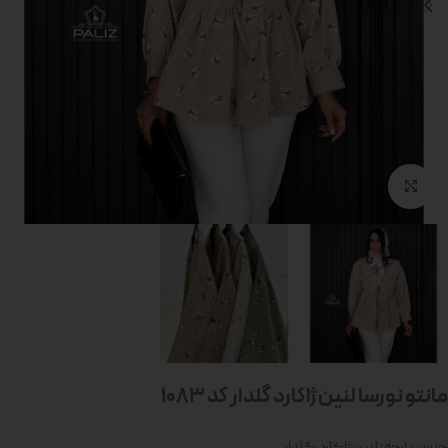
بزرگنمایی تصویر
مانتو نورسا لنین ژاکارد گلدار کد 1083
جنس پارچه: لنین ژاکارد گلدار