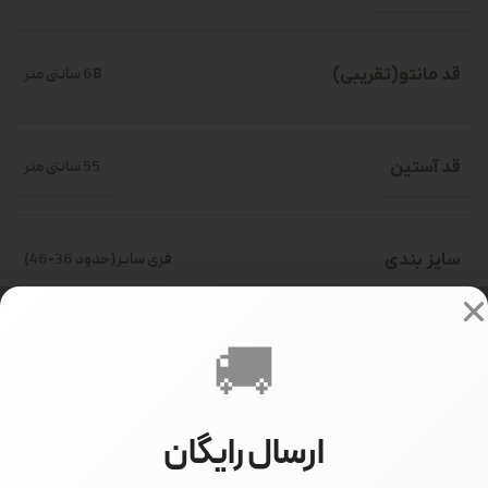
قد مانتو(تقریبی)
68 سانتی متر
قد آستین
55 سانتی متر
سایز بندی
فری سایز(حدود 36-46)
🚚
سایز مدل
سایز 1
ارسال رایگان
قد مدل
170 سانتی متر