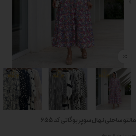
بزرگنمایی تصویر
مانتو ساحلی نهال سوپر بوگاتی کد 655
جنس پارچه: الیزه چاپی