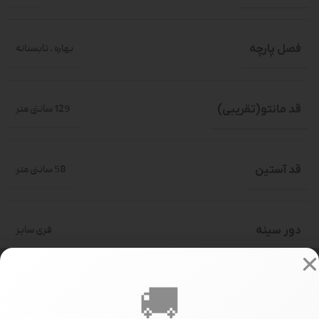
فصل پارچه
بهاره
,
تابستانه
قد مانتو(تقریبی)
129 سانتی متر
قد آستین
58 سانتی متر
دور سینه
فری سایز
🚚
سایز بندی
فری سایز(حدود 36-46)