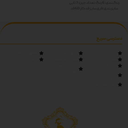
سبز-مشکی دوبل
رنگبندی: 6 رنگ
تعداد جین: 7 تایی
سایزبندی :فری سایز
قد کار:60
قد
آستین:60
رنگ ها: سفید-زرد-
صورتی-آبی-سبز-مشکی دوبل
دسترسی سریع
خانه
مانتو عمده
محصولات فصل
تماس با ما
لباس زنانه عمده
قوانین
درباره پالیز
تولیدی مانتو در
کانال روبیکا
تهران
پالیز
کانال بله پالیز