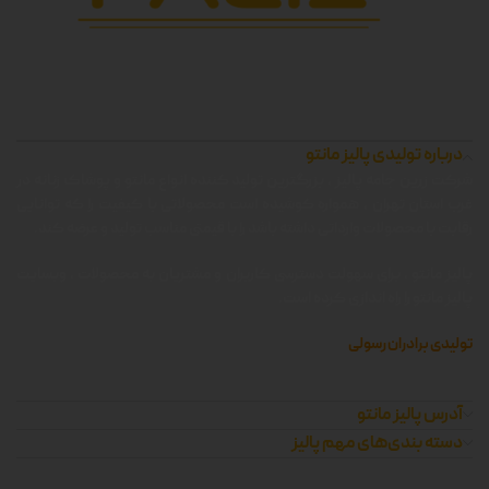
درباره تولیدی پالیز مانتو
شرکت زرین جامه پالیز ، بزرگترین تولید کننده انواع مانتو و پوشاک زنانه در
غرب استان تهران ، همواره کوشیده است محصولاتی با کیفیت را که توانایی
رقابت با محصولات وارداتی داشته باشد را با قیمتی مناسب تولید و عرضه کند.
پالیز مانتو ، برای سهولت دسترسی کاربران و مشتریان به محصولات ، وبسایت
پالیز مانتو را راه اندازی کرده است.
تولیدی برادران رسولی
آدرس پالیز مانتو
دسته بندی‌های مهم پالیز