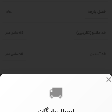
فصل پارچه
بهاره
قد مانتو(تقریبی)
68 سانتی متر
قد آستین
58 سانتی متر
سایز بندی
فری سایز(حدود 36-46)
🚚
سایز مدل
سایز 1