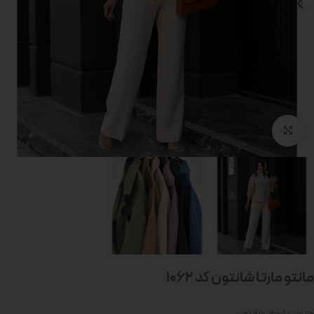
بزرگنمایی تصویر
مانتو مارتا شانتون کد 1062
جنس پارچه: شانتون