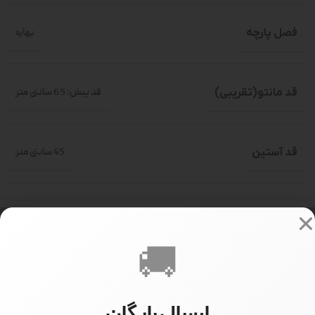
فصل پارچه
بهاره
قد مانتو(تقریبی)
قد پیش: 65 سانتی متر
قد آستین
45 سانتی متر
سایز بندی
سایز 1 (36-40)
,
سایز 2 (40-46)
🚚
سایز مدل
سایز 1