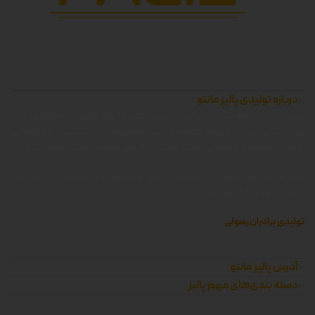
درباره تولیدی پالیز مانتو
شرکت زرین جامه پالیز ، بزرگترین تولید کننده انواع مانتو و پوشاک زنانه در
غرب استان تهران ، همواره کوشیده است محصولاتی با کیفیت را که توانایی
رقابت با محصولات وارداتی داشته باشد را با قیمتی مناسب تولید و عرضه کند.
پالیز مانتو ، برای سهولت دسترسی کاربران و مشتریان به محصولات ، وبسایت
پالیز مانتو را راه اندازی کرده است.
تولیدی برادران رسولی
آدرس پالیز مانتو
دسته بندی‌های مهم پالیز