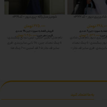
دی پری دیور – کد 0322
شومیز مدل ژاله -پری دیور – کد 0319
648.00
تومان
675.000
تومان
به صورت جین 7 عددی
فروش فقط به صورت جین 14 عددی
4.536.000
تومان
9.450.000
تومان
 جین:
قیمت هر جین:
یز پری دیور
نام مدل:شادی
نام مدل:ثمین
جنس: لینن دو نخ
رنگبندی:
ور
رنگبندی: 6 رنگ
تعداد
6 رنگ
تعداد جین: 14 تایی
سایزبندی :فری
ایزبندی :فری سایز
قد کار:-
سایز
قد کار:۶۵
قد آستین:۶۰
رنگ ها:
 ها: سفید-زرد-صورتی-آبی-
سفید-صورتی-زرد-آبی-زیتونی-مشکی
ز-مشکی دوبل
دوبل
به ما اعتماد کنید