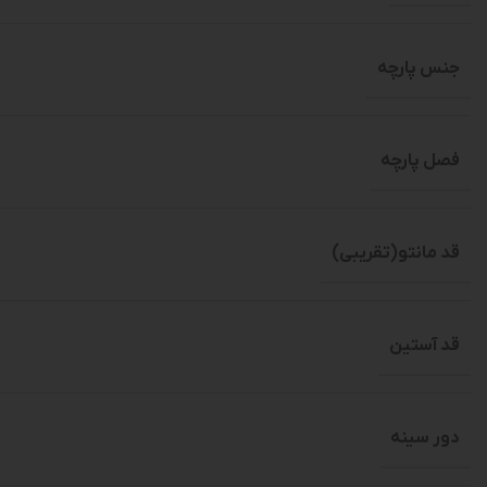
جنس پارچه
فصل پارچه
قد مانتو(تقریبی)
قد آستین
دور سینه