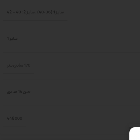
سایز 1 (36-40)
,
سایز 2 : 40 – 42
سایز 1
170 سانتی متر
جین 14 عددی
448000