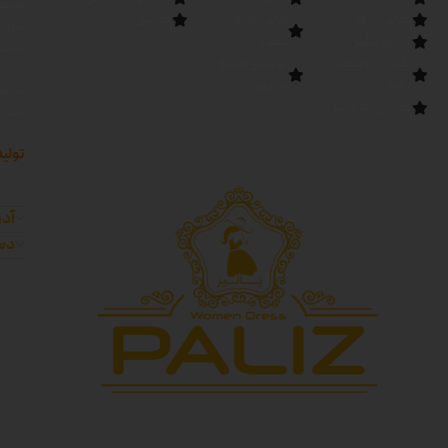
شرکت
تماس با ما
لباس زنانه
قوانین
تهرا
درباره پالیز
عمده
داشته
کانال روبیکا
تولیدی مانتو
پالیز
در تهران
پالیز
کانال بله پالیز
اندا
تولید
آدر
دست