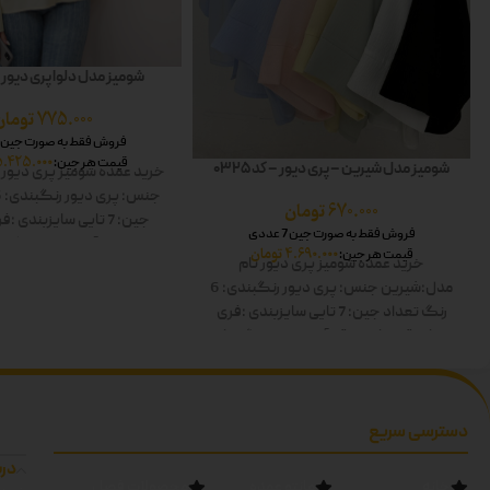
شومیز مدل دلوا پری دیور – کد
775.000
تومان
فروش فقط به صورت جین 7 عددی
5.425.000
قیمت هر جین:
شومیز مدل شیرین – پری دیور – کد 0325
خرید عمده شومیز پری دیور
جنس: پری دیور
رنگبندی: 6 رنگ
670.000
تومان
جین: 7 تایی
سایزبندی :فر
فروش فقط به صورت جین 7 عددی
کار:60
قد آستین:60
رنگ ها
4.690.000
تومان
قیمت هر جین:
خرید عمده شومیز پری دیور
نام
صورتی-آبی-سبز-مشکی
مدل:شیرین
جنس: پری دیور
رنگبندی: 6
رنگ
تعداد جین: 7 تایی
سایزبندی :فری
سایز
قد کار:60
قد آستین:60
رنگ ها:
سفید-زرد-صورتی-آبی-سبز-مشکی دوبل
دسترسی سریع
درب
خانه
مانتو عمده
محصولات فصل