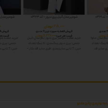
 0321
شومیز مدل آنیل پری دیور – کد 0323
شومیز مدل شا
618.000
تومان
0
فروش فقط به صورت جین 7 عددی
فروش فقط 
تومان
4.326.000
تومان
قیمت هر جین:
قیمت هر
نام مدل:دلوا
خرید عمده شومیز پری دیور
نام مدل:آنیل
خرید عمده شوم
تعداد
جنس: پری دیور
رنگبندی: 6 رنگ
تعداد
جنس: پری دی
ی سایز
قد
جین: 7 تایی
سایزبندی :فری سایز
قد کار:-
جین: 7 تایی
س
: سفید-زرد-
قد آستین:-
رنگ ها: سفید-زرد-صورتی-آبی-
قد آستین:-
رنگ
 دوبل
سبز-مشکی دوبل
سب
اره تولیدی پالیز مانتو