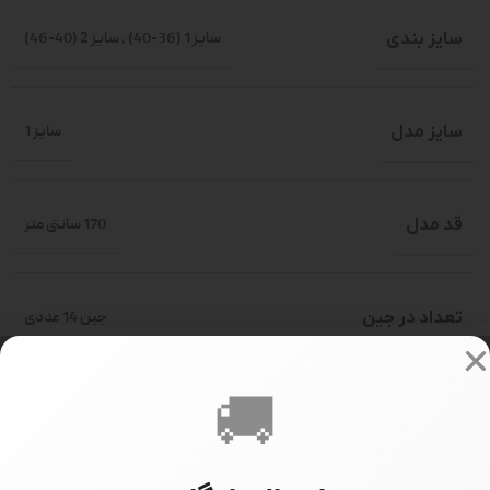
سایز بندی
سایز 1 (36-40)
,
سایز 2 (40-46)
سایز مدل
سایز 1
قد مدل
170 سانتی متر
تعداد در جین
جین 14 عددی
🚚
268000
PRICE