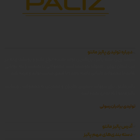
درباره تولیدی پالیز مانتو
شرکت زرین جامه پالیز ، بزرگترین تولید کننده انواع مانتو و پوشاک زنانه در
غرب استان تهران ، همواره کوشیده است محصولاتی با کیفیت را که توانایی
رقابت با محصولات وارداتی داشته باشد را با قیمتی مناسب تولید و عرضه کند.
پالیز مانتو ، برای سهولت دسترسی کاربران و مشتریان به محصولات ، وبسایت
پالیز مانتو را راه اندازی کرده است.
تولیدی برادران رسولی
آدرس پالیز مانتو
دسته بندی‌های مهم پالیز