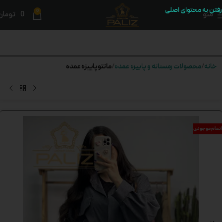
رفتن به محتوای اصلی
0
منو
0
تومان
مانتو پاییزه عمده
خانه
محصولات زمستانه و پاییزه عمده
اتمام موجودی