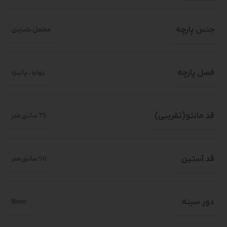
جنس پارچه
مخمل کبریتی
فصل پارچه
بهاره
,
پاییزه
قد مانتو(تقریبی)
75 سانتی متر
قد آستین
56 سانتی متر
دور سینه
None