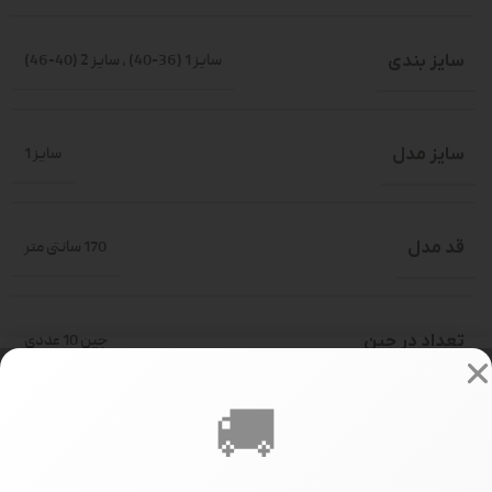
سایز بندی
سایز 1 (36-40)
,
سایز 2 (40-46)
سایز مدل
سایز 1
قد مدل
170 سانتی متر
تعداد در جین
جین 10 عددی
🚚
358000
PRICE