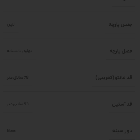
جنس پارچه
لنین
فصل پارچه
بهاره
,
تابستانه
قد مانتو(تقریبی)
78 سانتی متر
قد آستین
53 سانتی متر
دور سینه
None