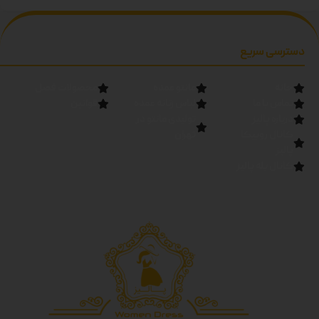
صورتی-آبی-سبز-مشکی دوبل
دسترسی سریع
خانه
مانتو عمده
محصولات فصل
تماس با ما
لباس زنانه عمده
قوانین
درباره پالیز
تولیدی مانتو در
کانال روبیکا
تهران
پالیز
کانال بله پالیز