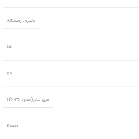
پاییزه
,
زمستانه
65
58
فری سایز(حدود 36-46)
1100000