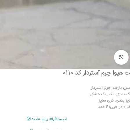
بزرگنمایی تصویر
 هیوا چرم آستردار کد 0110
س پارچه: چرم آستردار
گ بندی: تک رنگ مشکی
یز بندی: فری سایز
اد در جین: 2 عدد
اینستاگرام پالیز مانتو