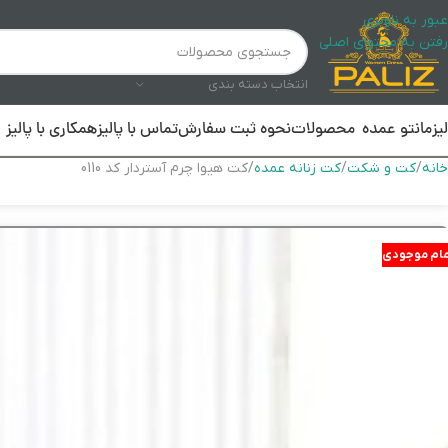
عبور به ناوبری
رفتن به محتوای اصلی
انتخاب دسته بندی
لیز
مانتو عمده
محصولات
نحوه ثبت سفارش
تماس با پالیز
همکاری با پالیز
خانه
کت و شکت
کت زنانه عمده
کت هیوا چرم آستردار کد 0110
مام موجودی