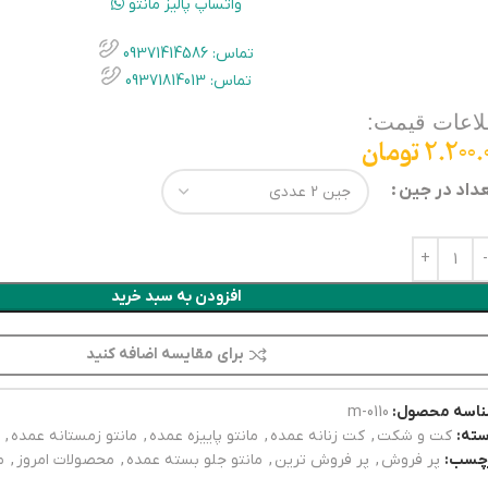
واتساپ پالیز مانتو
تماس: 09371414586
تماس: 09371814013
لاعات قیمت:
2.200.
تومان
داد در جین
افزودن به سبد خرید
برای مقایسه اضافه کنید
اسه محصول:
0110-m
ته:
کت و شکت
,
کت زنانه عمده
,
مانتو پاییزه عمده
,
مانتو زمستانه عمده
,
چسب:
پر فروش
,
پر فروش ترین
,
مانتو جلو بسته عمده
,
محصولات امروز
,
م