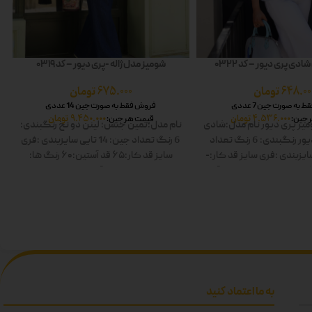
دی پری دیور – کد 0322
شومیز مدل ژاله -پری دیور – کد 0319
648.00
تومان
675.000
تومان
به صورت جین 7 عددی
فروش فقط به صورت جین 14 عددی
4.536.000
تومان
9.450.000
تومان
 جین:
قیمت هر جین:
یز پری دیور
نام مدل:شادی
نام مدل:ثمین
جنس: لینن دو نخ
رنگبندی:
ور
رنگبندی: 6 رنگ
تعداد
6 رنگ
تعداد جین: 14 تایی
سایزبندی :فری
ایزبندی :فری سایز
قد کار:-
سایز
قد کار:۶۵
قد آستین:۶۰
رنگ ها:
 ها: سفید-زرد-صورتی-آبی-
سفید-صورتی-زرد-آبی-زیتونی-مشکی
ز-مشکی دوبل
دوبل
به ما اعتماد کنید