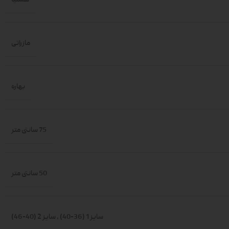
مازراتی
بهاره
75 سانتی متر
50 سانتی متر
سایز 1 (36-40)
,
سایز 2 (40-46)