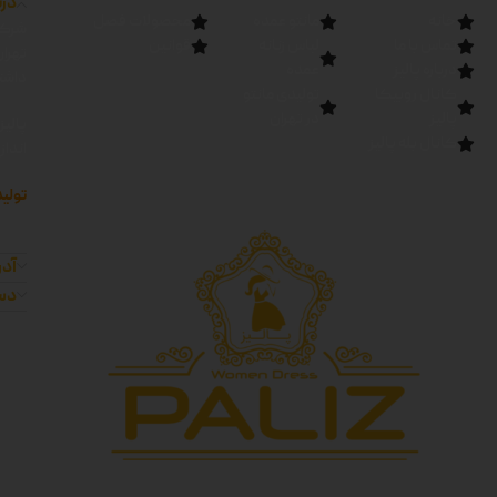
درب
خانه
مانتو عمده
محصولات فصل
شرکت
تماس با ما
لباس زنانه
قوانین
تهرا
درباره پالیز
عمده
داشته
کانال روبیکا
تولیدی مانتو
پالیز
در تهران
پالیز
کانال بله پالیز
اندا
تولید
آدر
دست