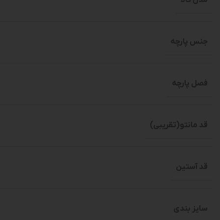
جنس پارچه
فصل پارچه
قد مانتو(تقریبی)
قد آستین
سایز بندی