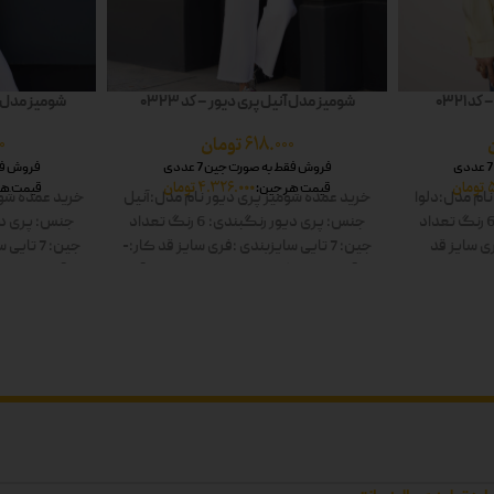
 0321
شومیز مدل آنیل پری دیور – کد 0323
شومیز مدل شا
618.000
تومان
0
فروش فقط به صورت جین 7 عددی
فروش فقط 
تومان
4.326.000
تومان
قیمت هر جین:
قیمت هر
نام مدل:دلوا
خرید عمده شومیز پری دیور
نام مدل:آنیل
خرید عمده شوم
تعداد
جنس: پری دیور
رنگبندی: 6 رنگ
تعداد
جنس: پری دی
ی سایز
قد
جین: 7 تایی
سایزبندی :فری سایز
قد کار:-
جین: 7 تایی
س
: سفید-زرد-
قد آستین:-
رنگ ها: سفید-زرد-صورتی-آبی-
قد آستین:-
رنگ
 دوبل
سبز-مشکی دوبل
سب