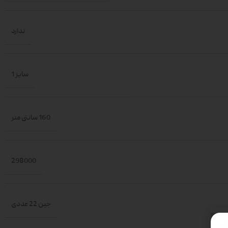
ندارد
سایز 1
160 سانتی متر
298000
جین 22 عددی