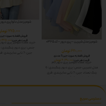
شومیز مدل دلوا پری دیور – کد
775.000
تومان
فروش فقط به صورت جین 7 عددی
5.425.000
قیمت هر جین:
شومیز مدل شیرین – پری دیور – کد 0325
خرید عمده شومیز پری دیور
جنس: پری دیور
رنگبندی: 6 رنگ
670.000
تومان
جین: 7 تایی
سایزبندی :فر
فروش فقط به صورت جین 7 عددی
کار:60
قد آستین:60
رنگ ها
4.690.000
تومان
قیمت هر جین:
خرید عمده شومیز پری دیور
نام
صورتی-آبی-سبز-مشکی
مدل:شیرین
جنس: پری دیور
رنگبندی: 6
رنگ
تعداد جین: 7 تایی
سایزبندی :فری
سایز
قد کار:60
قد آستین:60
رنگ ها:
سفید-زرد-صورتی-آبی-سبز-مشکی دوبل
دسترسی سریع