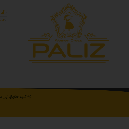
آدر
دست
@ کلیه حقوق این سای