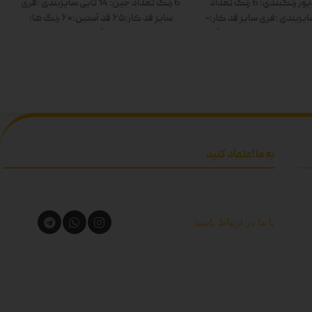
ور
رنگبندی: 6 رنگ
تعداد
6 رنگ
تعداد جین: 14 تایی
سایزبندی :فری
ایزبندی :فری سایز
قد کار:-
سایز
قد کار:۶۵
قد آستین:۶۰
رنگ ها:
 ها: سفید-زرد-صورتی-آبی-
سفید-صورتی-زرد-آبی-زیتونی-مشکی
ز-مشکی دوبل
دوبل
به ما اعتماد کنید
تان
اتی
با ما در ارتباط باشید
راه