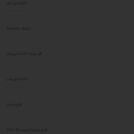
کتان تی سی
پاییزه
,
زمستانه
قد رویه: 45 سانتی متر
60 سانتی متر
فری سایز
فری سایز(حدود 36-46)