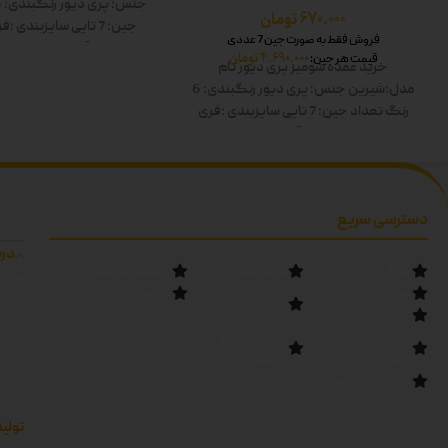
جنس: پری دیور
رنگبندی: 6 رنگ
670.000
تومان
جین: 7 تایی
سایزبندی :فر
فروش فقط به صورت جین 7 عددی
کار:60
قد آستین:60
رنگ ها
4.690.000
تومان
قیمت هر جین:
خرید عمده شومیز پری دیور
نام
صورتی-آبی-سبز-مشکی
مدل:شیرین
جنس: پری دیور
رنگبندی: 6
رنگ
تعداد جین: 7 تایی
سایزبندی :فری
سایز
قد کار:60
قد آستین:60
رنگ ها:
سفید-زرد-صورتی-آبی-سبز-مشکی دوبل
دسترسی سریع
درب
خانه
مانتو عمده
محصولات فصل
شرکت
تماس با ما
لباس زنانه
قوانین
تهرا
درباره پالیز
عمده
داشته
کانال روبیکا
تولیدی مانتو
پالیز
در تهران
پالیز
کانال بله پالیز
اندا
تولید