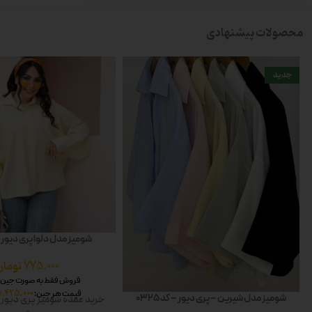
محصولات پیشنهادی
جدید
شومیز مدل دلوا پری دیور – کد
775.000
تومان
فروش فقط به صورت جین 7 عددی
5.425.000
قیمت هر جین:
شومیز مدل شیرین – پری دیور – کد 0325
خرید عمده شومیز پری دیور