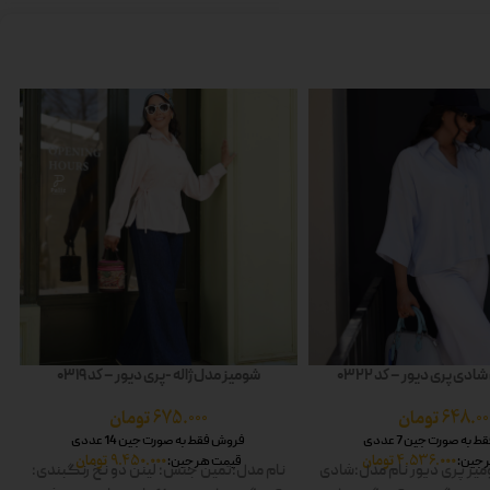
دی پری دیور – کد 0322
شومیز مدل ژاله -پری دیور – کد 0319
648.00
تومان
675.000
تومان
به صورت جین 7 عددی
فروش فقط به صورت جین 14 عددی
4.536.000
تومان
9.450.000
تومان
 جین:
قیمت هر جین:
یز پری دیور
نام مدل:شادی
نام مدل:ثمین
جنس: لینن دو نخ
رنگبندی: