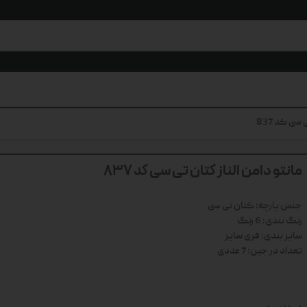
سی کد 837
مانتو دامن الناز کتان تی سی کد 837
جنس پارچه: کتان تی سی
رنگ بندی: 6 رنگ
سایز بندی: فری سایز
تعداد در جین: 7 عددی