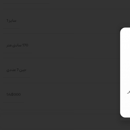
سایز 1
170 سانتی متر
جین 7 عددی
548000