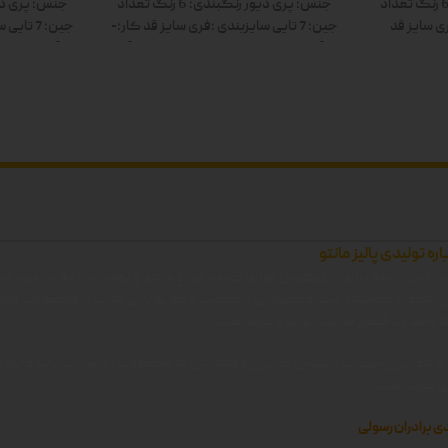
تعداد
جنس: پری دیور
رنگبندی: 6 رنگ
تعداد
جنس: پری دی
ی سایز
قد
جین: 7 تایی
سایزبندی :فری سایز
قد کار:-
جین: 7 تایی
س
: سفید-زرد-
قد آستین:-
رنگ ها: سفید-زرد-صورتی-آبی-
قد آستین:-
رنگ
 دوبل
سبز-مشکی دوبل
سب
اره تولیدی پالیز مانتو
 زرین جامه پالیز ، بزرگترین تولید کننده انواع مانتو و پوشاک زنانه در غرب اس
ن ، همواره کوشیده است محصولاتی با کیفیت را که توانایی رقابت با محصولات وارد
 باشد را با قیمتی مناسب تولید و عرضه کند.
 مانتو ، برای سهولت دسترسی کاربران و مشتریان به محصولات ، وبسایت پالیز مانتو را 
زی کرده است.
ی برادران رسولی