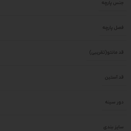
جنس پارچه
فصل پارچه
قد مانتو(تقریبی)
قد آستین
دور سینه
سایز بندی