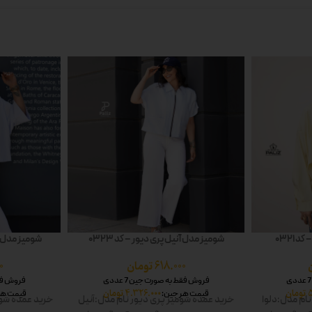
 0321
شومیز مدل آنیل پری دیور – کد 0323
شومیز مدل شا
618.000
تومان
0
فروش فقط به صورت جین 7 عددی
فروش فقط 
تومان
4.326.000
تومان
قیمت هر جین:
قیمت هر
نام مدل:دلوا
خرید عمده شومیز پری دیور
نام مدل:آنیل
خرید عمده شوم