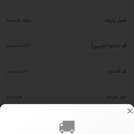
فصل پارچه
بهاره
,
تابستانه
قد مانتو(تقریبی)
120 سانتی متر
قد آستین
55 سانتی متر
دور سینه
فری سایز
🚚
سایز بندی
فری سایز(حدود 36-46)