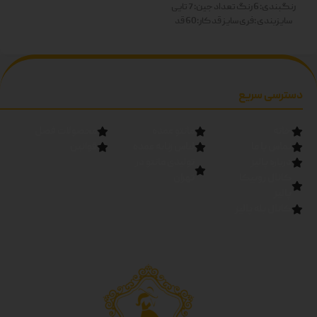
سبز-مشکی دوبل
رنگبندی: 6 رنگ
تعداد جین: 7 تایی
سایزبندی :فری سایز
قد کار:60
قد
آستین:60
رنگ ها: سفید-زرد-
صورتی-آبی-سبز-مشکی دوبل
دسترسی سریع
خانه
مانتو عمده
محصولات فصل
تماس با ما
لباس زنانه عمده
قوانین
درباره پالیز
تولیدی مانتو در
کانال روبیکا
تهران
پالیز
کانال بله پالیز