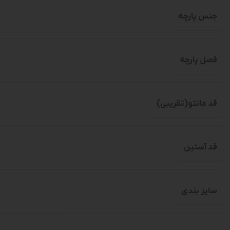
جنس پارچه
فصل پارچه
قد مانتو(تقریبی)
قد آستین
سایز بندی