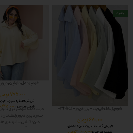
جدید
شومیز مدل دلوا پری دیور – کد
775.000
تومان
فروش فقط به صورت جین 7 عددی
5.425.000
قیمت هر جین:
شومیز مدل شیرین – پری دیور – کد 0325
خرید عمده شومیز پری دیور
جنس: پری دیور
رنگبندی: 6 رنگ
670.000
تومان
جین: 7 تایی
سایزبندی :فر
فروش فقط به صورت جین 7 عددی
کار:60
قد آستین:60
رنگ ها
4.690.000
تومان
قیمت هر جین: