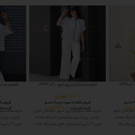
 0321
شومیز مدل آنیل پری دیور – کد 0323
شومیز مدل شا
618.000
تومان
0
فروش فقط به صورت جین 7 عددی
فروش فقط 
تومان
4.326.000
تومان
قیمت هر جین:
قیمت هر
نام مدل:دلوا
خرید عمده شومیز پری دیور
نام مدل:آنیل
خرید عمده شوم
تعداد
جنس: پری دیور
رنگبندی: 6 رنگ
تعداد
جنس: پری دی
ی سایز
قد
جین: 7 تایی
سایزبندی :فری سایز
قد کار:-
جین: 7 تایی
س
: سفید-زرد-
قد آستین:-
رنگ ها: سفید-زرد-صورتی-آبی-
قد آستین:-
رنگ