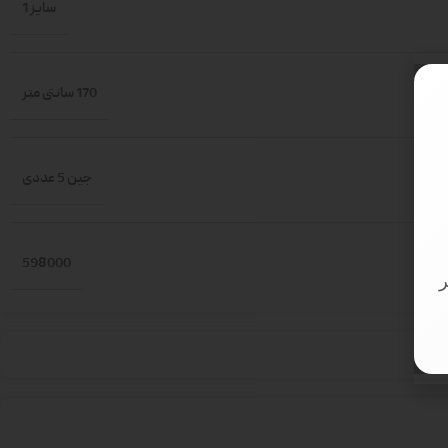
سایز 1
170 سانتی متر
جین 5 عددی
598000