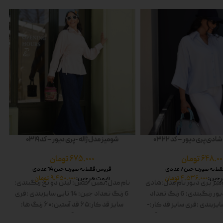
دی پری دیور – کد 0322
شومیز مدل ژاله -پری دیور – کد 0319
648.00
تومان
675.000
تومان
به صورت جین 7 عددی
فروش فقط به صورت جین 14 عددی
4.536.000
تومان
9.450.000
تومان
 جین:
قیمت هر جین:
یز پری دیور
نام مدل:شادی
نام مدل:ثمین
جنس: لینن دو نخ
رنگبندی:
ور
رنگبندی: 6 رنگ
تعداد
6 رنگ
تعداد جین: 14 تایی
سایزبندی :فری
ایزبندی :فری سایز
قد کار:-
سایز
قد کار:۶۵
قد آستین:۶۰
رنگ ها:
 ها: سفید-زرد-صورتی-آبی-
سفید-صورتی-زرد-آبی-زیتونی-مشکی