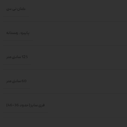
کتان تی سی
پاییزه
,
زمستانه
125 سانتی متر
60 سانتی متر
فری سایز(حدود 36-46)