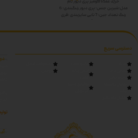
خرید عمده شومیز پری دیور
نام
صورتی-آبی-سبز-مشکی
مدل:شیرین
جنس: پری دیور
رنگبندی: 6
رنگ
تعداد جین: 7 تایی
سایزبندی :فری
سایز
قد کار:60
قد آستین:60
رنگ ها:
سفید-زرد-صورتی-آبی-سبز-مشکی دوبل
دسترسی سریع
درب
خانه
مانتو عمده
محصولات فصل
شرکت
تماس با ما
لباس زنانه
قوانین
تهرا
درباره پالیز
عمده
داشته
کانال روبیکا
تولیدی مانتو
پالیز
در تهران
پالیز
کانال بله پالیز
اندا
تولید
آدر