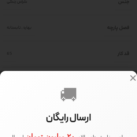
جنس
کراس رنگی
فصل پارچه
بهاره
,
تابستانه
قد کار
65
قد آستین
56
🚚
سایز بندی
فری سایز(حدود 36-46)
ارسال رایگان
371000
PRICE
۲۰ میلیون تومان