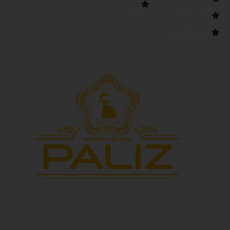
کانال روبیکا
تهران
پالیز
کانال بله پالیز