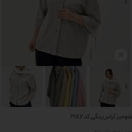
بزرگنمایی تصویر
شومیز کراس رنگی کد 2187
جنس پارچه: کراس رنگی