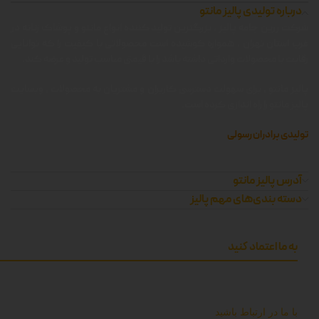
درباره تولیدی پالیز مانتو
شرکت زرین جامه پالیز ، بزرگترین تولید کننده انواع مانتو و پوشاک زنانه در
غرب استان تهران ، همواره کوشیده است محصولاتی با کیفیت را که توانایی
رقابت با محصولات وارداتی داشته باشد را با قیمتی مناسب تولید و عرضه کند.
پالیز مانتو ، برای سهولت دسترسی کاربران و مشتریان به محصولات ، وبسایت
پالیز مانتو را راه اندازی کرده است.
تولیدی برادران رسولی
آدرس پالیز مانتو
دسته بندی‌های مهم پالیز
به ما اعتماد کنید
با ما در ارتباط باشید