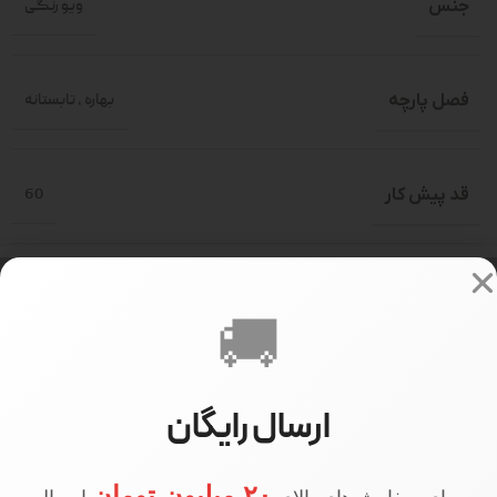
جنس
ویو رنگی
فصل پارچه
بهاره
,
تابستانه
قد پیش کار
60
قد آستین
55
🚚
سایز بندی
فری سایز(حدود 36-46)
ارسال رایگان
514000
PRICE
۲۰ میلیون تومان