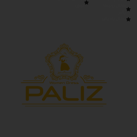
کانال روبیکا
تهران
پالیز
کانال بله پالیز