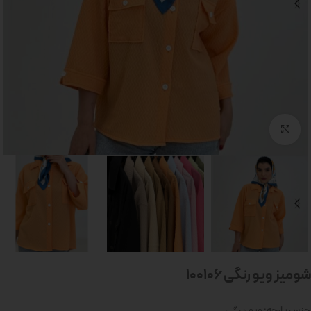
بزرگنمایی تصویر
شومیز ویو رنگی 100106
جنس پارچه: ویو رنگی