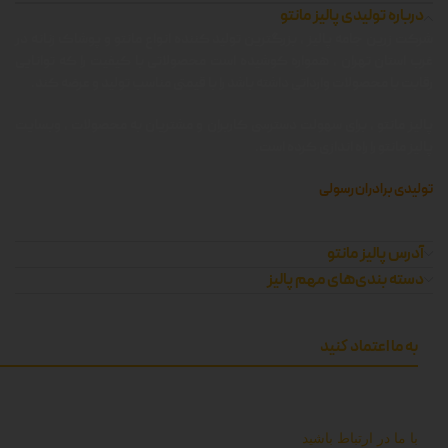
درباره تولیدی پالیز مانتو
شرکت زرین جامه پالیز ، بزرگترین تولید کننده انواع مانتو و پوشاک زنانه در
غرب استان تهران ، همواره کوشیده است محصولاتی با کیفیت را که توانایی
رقابت با محصولات وارداتی داشته باشد را با قیمتی مناسب تولید و عرضه کند.
پالیز مانتو ، برای سهولت دسترسی کاربران و مشتریان به محصولات ، وبسایت
پالیز مانتو را راه اندازی کرده است.
تولیدی برادران رسولی
آدرس پالیز مانتو
دسته بندی‌های مهم پالیز
به ما اعتماد کنید
با ما در ارتباط باشید