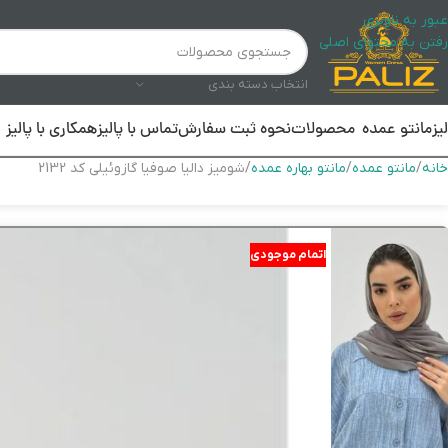
عبور به ناوبری
رفتن به محتوای اصلی
انتخاب دسته بندی
لیز
مانتو عمده
محصولات
نحوه ثبت سفارش
تماس با پالیز
همکاری با پالیز
خانه
مانتو عمده
مانتو بهاره عمده
شومیز دالیا صوفیا گازوئیلی کد 2132
اتمام موجودی