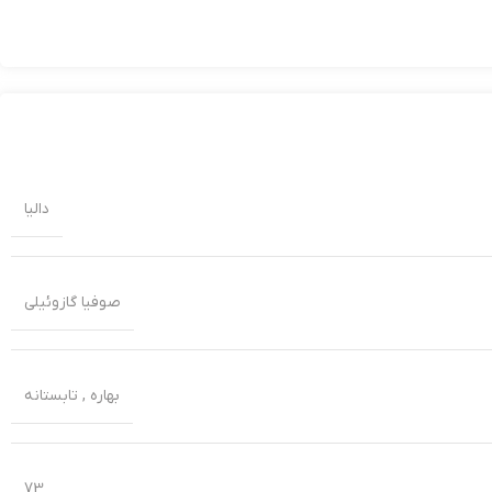
دالیا
صوفیا گازوئیلی
بهاره
,
تابستانه
73