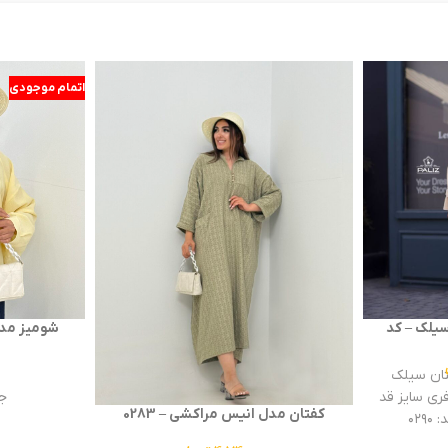
اتمام موجودی
سیلک – کد
شومیز مدل د
0
تان سیلک
ج
دی :فری سایز قد
کفتان مدل انیس مراکشی – 0283
ر
سای