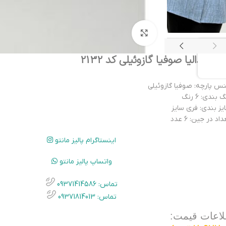
بزرگنمایی تصویر
میز دالیا صوفیا گازوئیلی کد 2132
س پارچه: صوفیا گازوئیلی
 بندی: 6 رنگ
یز بندی: فری سایز
اد در جین: 6 عدد
اینستاگرام پالیز مانتو
واتساپ پالیز مانتو
تماس: 09371414586
تماس: 09371814013
لاعات قیمت: