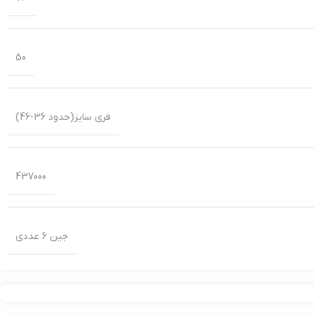
50
فری سایز(حدود 36-46)
437000
جین 6 عددی