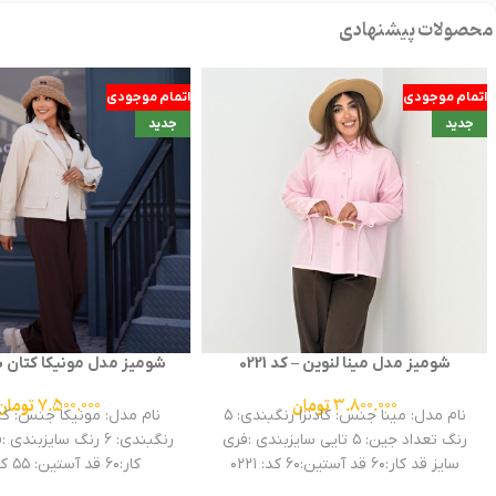
محصولات پیشنهادی
اتمام موجودی
اتمام موجودی
جدید
جدید
شومیز مدل مینا لنوین – کد 0221
شومیز مدل مونیکا کتان 
0290
3.800.000
تومان
7.500.000
تومان
نام مدل: مینا جنس: کادنزا رنگبندی: ۵
نام مدل: مونیکا جنس: ک
رنگ تعداد جین: ۵ تایی سایزبندی :فری
رنگبندی: ۶ رنگ سایزبن
سایز قد کار:۶۰ قد آستین:۶۰ کد: ۰۲۲۱
کار:۶۰ قد آستین: ۵۵ کد: ۰۲۹۰