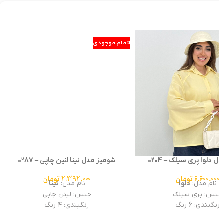
اتمام موجودی
لوا پری سیلک – 0204
شومیز مدل نینا لنین چاپی – 0287
6.600.00
تومان
2.392.000
تومان
نام مدل:
دلوا
نام مدل:
نینا
نس: پری سیلک
جنس: لینن چاپی
نگبندی: ۶ رنگ
رنگبندی: ۴ رنگ
زبندی :فری سایز
تعداد جین: ۴ تایی