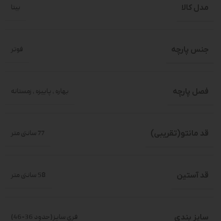
مدل کالا
بیتا
جنس پارچه
فوتر
فصل پارچه
بهاره
,
پاییزه
,
زمستانه
قد مانتو(تقریبی)
77 سانتی متر
قد آستین
58 سانتی متر
سایز بندی
فری سایز(حدود 36-46)