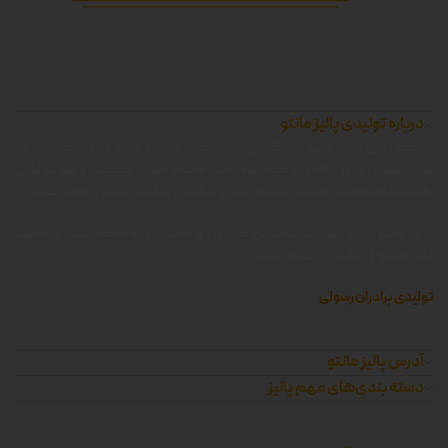
درباره تولیدی پالیز مانتو
شرکت زرین جامه پالیز ، بزرگترین تولید کننده انواع مانتو و پوشاک زنانه در
غرب استان تهران ، همواره کوشیده است محصولاتی با کیفیت را که توانایی
رقابت با محصولات وارداتی داشته باشد را با قیمتی مناسب تولید و عرضه کند.
پالیز مانتو ، برای سهولت دسترسی کاربران و مشتریان به محصولات ، وبسایت
پالیز مانتو را راه اندازی کرده است.
تولیدی برادران رسولی
آدرس پالیز مانتو
دسته بندی‌های مهم پالیز