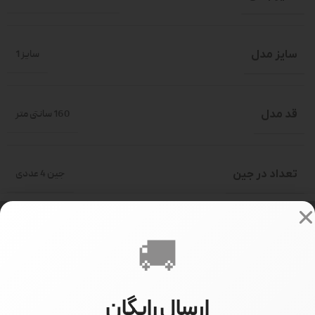
سایز مدل
سایز 1
قد مدل
160 سانتی متر
تعداد در جین
جین 4 عددی
298000
PRICE
🚚
ارسال رایگان
دیدگاهها