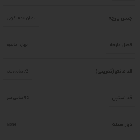
جنس پارچه
کتان 450 گرمی
فصل پارچه
بهاره
,
پاییزه
قد مانتو(تقریبی)
72 سانتی متر
قد آستین
58 سانتی متر
دور سینه
None