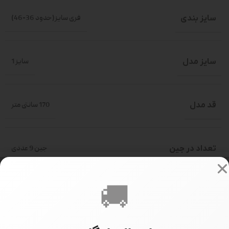
سایز بندی
فری سایز(حدود 36-46)
سایز مدل
سایز 1
قد مدل
170 سانتی متر
تعداد در جین
جین 9 عددی
🚚
358000
PRICE