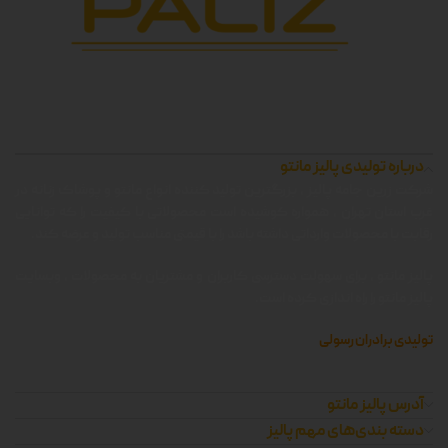
درباره تولیدی پالیز مانتو
شرکت زرین جامه پالیز ، بزرگترین تولید کننده انواع مانتو و پوشاک زنانه در
غرب استان تهران ، همواره کوشیده است محصولاتی با کیفیت را که توانایی
رقابت با محصولات وارداتی داشته باشد را با قیمتی مناسب تولید و عرضه کند.
پالیز مانتو ، برای سهولت دسترسی کاربران و مشتریان به محصولات ، وبسایت
پالیز مانتو را راه اندازی کرده است.
تولیدی برادران رسولی
آدرس پالیز مانتو
دسته بندی‌های مهم پالیز