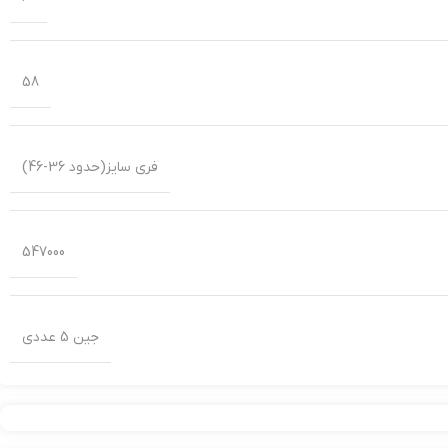
58
فری سایز(حدود 36-46)
547000
جین 5 عددی