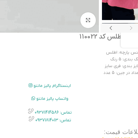
بزرگنمایی تصویر
میز اطلس کد 110022
س پارچه: اطلس
 بندی: 5 رنگ
یز بندی: فری سایز
اد در جین: 5 عدد
اینستاگرام پالیز مانتو
واتساپ پالیز مانتو
تماس: 09371414586
تماس: 09371814013
لاعات قیمت: