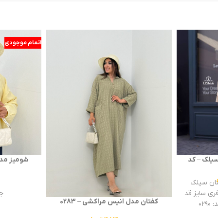
اتمام موجودی
سیلک – کد
شومیز مدل د
0
تان سیلک
ج
دی :فری سایز قد
کفتان مدل انیس مراکشی – 0283
ر
سای