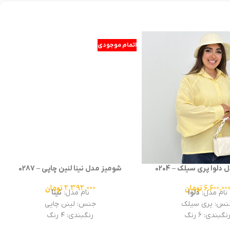
اتمام موجودی
شومیز مدل نینا لنین چاپی – 0287
2.392.000
تومان
نام مدل:
نینا
جنس: لینن چاپی
رنگبندی: ۴ رنگ
تعداد جین: ۴ تایی
سایزبندی :فری سایز
قد کار:۵۵
قد آستین: ۵۰
لوا پری سیلک – 0204
6.600.00
تومان
نام مدل:
دلوا
نس: پری سیلک
نگبندی: ۶ رنگ
زبندی :فری سایز