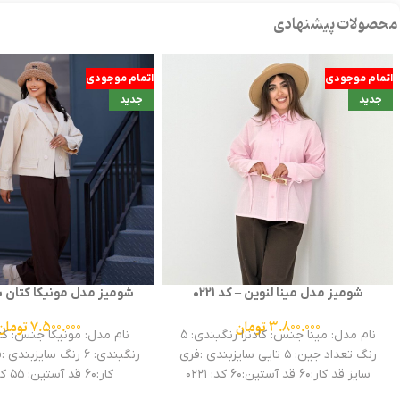
محصولات پیشنهادی
اتمام موجودی
اتمام موجودی
جدید
جدید
شومیز مدل مینا لنوین – کد 0221
شومیز مدل مونیکا کتان 
0290
3.800.000
تومان
7.500.000
تومان
نام مدل: مینا جنس: کادنزا رنگبندی: ۵
نام مدل: مونیکا جنس: ک
رنگ تعداد جین: ۵ تایی سایزبندی :فری
رنگبندی: ۶ رنگ سایزبن
سایز قد کار:۶۰ قد آستین:۶۰ کد: ۰۲۲۱
کار:۶۰ قد آستین: ۵۵ کد: ۰۲۹۰