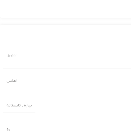
110022
اطلس
بهاره
,
تابستانه
60