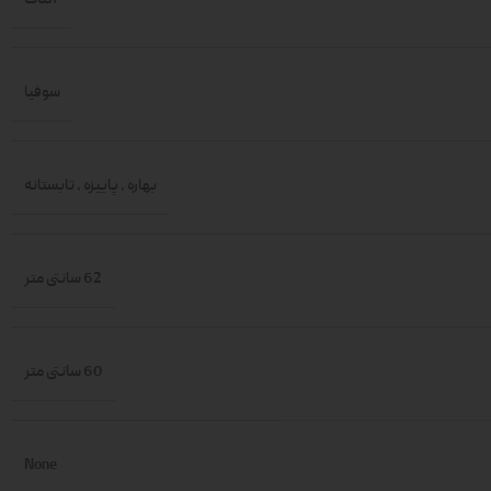
سوفیا
بهاره
,
پاییزه
,
تابستانه
62 سانتی متر
60 سانتی متر
None