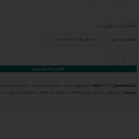
اطلاعات قیمت:
تعداد در جین
افزودن به سبد خرید
شناسه محصول:
دسته:
501
مانتو بهاره عمده
,
مانتو پاییزه عمده
,
مانتو تابستانه عم
برچسب:
پر فروش
,
مانتو جلو بسته عمده
,
مانتو عید عمده
,
محصولات امروز
,
محص