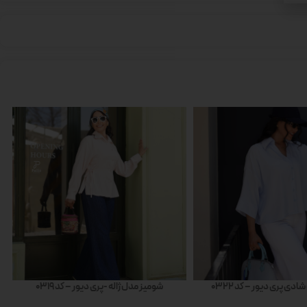
دی پری دیور – کد 0322
شومیز مدل ژاله -پری دیور – کد 0319