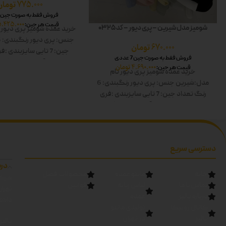
775.000
تومان
فروش فقط به صورت جین 7 عددی
5.425.000
قیمت هر جین:
شومیز مدل شیرین – پری دیور – کد 0325
خرید عمده شومیز پری دیور
جنس: پری دیور
رنگبندی: 6 رنگ
670.000
تومان
جین: 7 تایی
سایزبندی :فر
فروش فقط به صورت جین 7 عددی
کار:60
قد آستین:60
رنگ ها
4.690.000
تومان
قیمت هر جین:
خرید عمده شومیز پری دیور
نام
صورتی-آبی-سبز-مشکی
مدل:شیرین
جنس: پری دیور
رنگبندی: 6
رنگ
تعداد جین: 7 تایی
سایزبندی :فری
سایز
قد کار:60
قد آستین:60
رنگ ها:
سفید-زرد-صورتی-آبی-سبز-مشکی دوبل
دسترسی سریع
درب
خانه
مانتو عمده
محصولات فصل
شرکت
تماس با ما
لباس زنانه
قوانین
تهرا
درباره پالیز
عمده
داشته
کانال روبیکا
تولیدی مانتو
پالیز
در تهران
پالیز