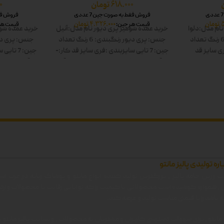
618.000
تومان
0
فروش فقط به صورت جین 7 عددی
فروش فقط 
تومان
4.326.000
تومان
قیمت هر جین:
قیمت هر
نام مدل:دلوا
خرید عمده شومیز پری دیور
نام مدل:آنیل
خرید عمده شوم
تعداد
جنس: پری دیور
رنگبندی: 6 رنگ
تعداد
جنس: پری دی
ی سایز
قد
جین: 7 تایی
سایزبندی :فری سایز
قد کار:-
جین: 7 تایی
س
: سفید-زرد-
قد آستین:-
رنگ ها: سفید-زرد-صورتی-آبی-
قد آستین:-
رنگ
 دوبل
سبز-مشکی دوبل
سب
اره تولیدی پالیز مانتو
 زرین جامه پالیز ، بزرگترین تولید کننده انواع مانتو و پوشاک زنانه در غرب اس
ن ، همواره کوشیده است محصولاتی با کیفیت را که توانایی رقابت با محصولات وارد
 باشد را با قیمتی مناسب تولید و عرضه کند.
 مانتو ، برای سهولت دسترسی کاربران و مشتریان به محصولات ، وبسایت پالیز مانتو را 