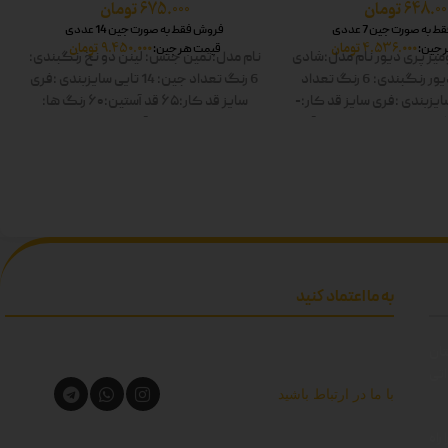
648.00
تومان
675.000
تومان
به صورت جین 7 عددی
فروش فقط به صورت جین 14 عددی
4.536.000
تومان
9.450.000
تومان
 جین:
قیمت هر جین:
یز پری دیور
نام مدل:شادی
نام مدل:ثمین
جنس: لینن دو نخ
رنگبندی:
ور
رنگبندی: 6 رنگ
تعداد
6 رنگ
تعداد جین: 14 تایی
سایزبندی :فری
ایزبندی :فری سایز
قد کار:-
سایز
قد کار:۶۵
قد آستین:۶۰
رنگ ها:
 ها: سفید-زرد-صورتی-آبی-
سفید-صورتی-زرد-آبی-زیتونی-مشکی
ز-مشکی دوبل
دوبل
به ما اعتماد کنید
تان
اتی
با ما در ارتباط باشید
راه