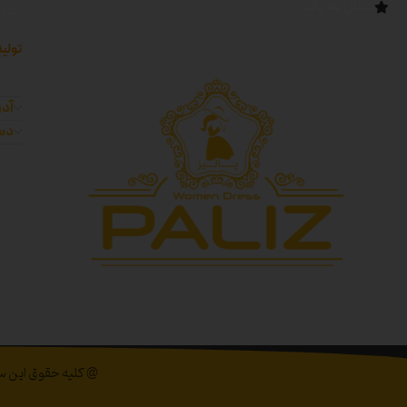
کانال بله پالیز
اندا
تولید
آدر
دست
@ کلیه حقوق این سای