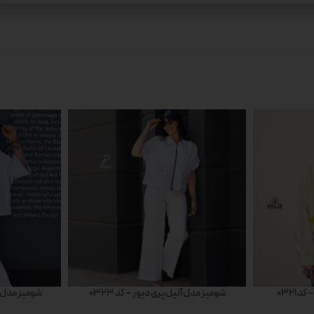
 0321
شومیز مدل آنیل پری دیور – کد 0323
شومیز مدل شا