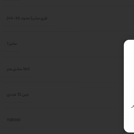
فری سایز(حدود 36-46)
سایز 1
160 سانتی متر
جین 12 عددی
198000