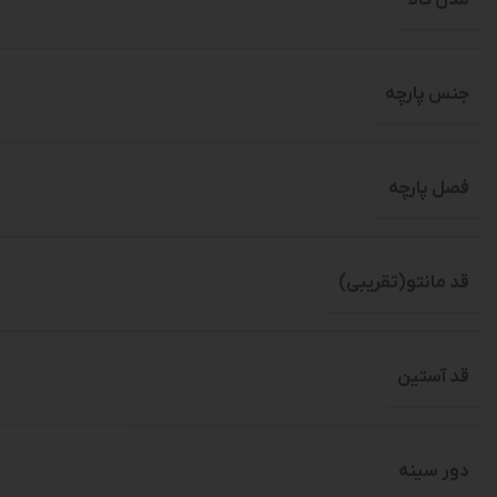
جنس پارچه
فصل پارچه
قد مانتو(تقریبی)
قد آستین
دور سینه