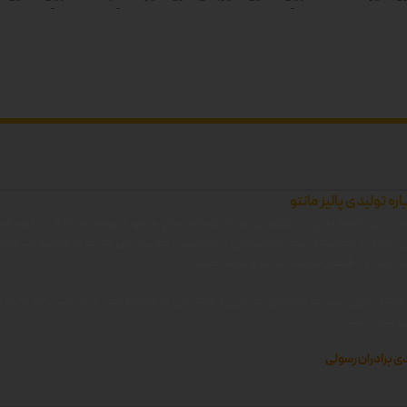
: سفید-زرد-
قد آستین:-
رنگ ها: سفید-زرد-صورتی-آبی-
قد آستین:-
رنگ
 دوبل
سبز-مشکی دوبل
سب
اره تولیدی پالیز مانتو
 زرین جامه پالیز ، بزرگترین تولید کننده انواع مانتو و پوشاک زنانه در غرب اس
ن ، همواره کوشیده است محصولاتی با کیفیت را که توانایی رقابت با محصولات وارد
 باشد را با قیمتی مناسب تولید و عرضه کند.
 مانتو ، برای سهولت دسترسی کاربران و مشتریان به محصولات ، وبسایت پالیز مانتو را 
زی کرده است.
ی برادران رسولی