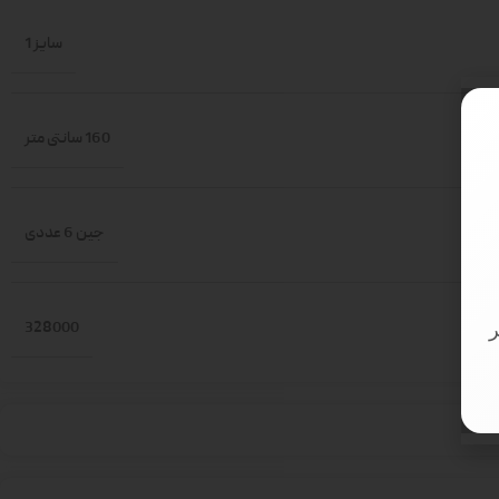
سایز 1
160 سانتی متر
جین 6 عددی
328000