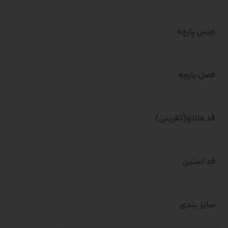
جنس پارچه
فصل پارچه
قد مانتو(تقریبی)
قد آستین
سایز بندی