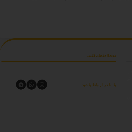
 ها: سفید-زرد-صورتی-آبی-
سفید-صورتی-زرد-آبی-زیتونی-مشکی
ز-مشکی دوبل
دوبل
به ما اعتماد کنید
تان
اتی
با ما در ارتباط باشید
راه