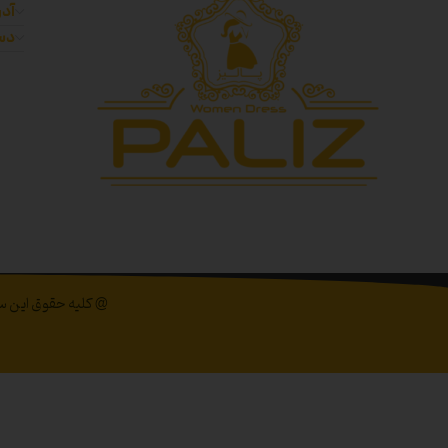
آدر
دست
@ کلیه حقوق این سای