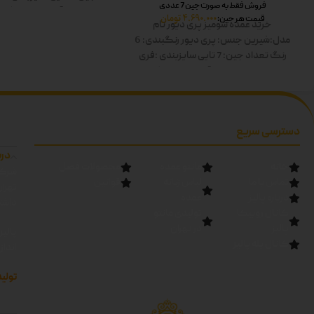
فروش فقط به صورت جین 7 عددی
کار:60
قد آستین:60
رنگ ها
4.690.000
تومان
قیمت هر جین:
خرید عمده شومیز پری دیور
نام
صورتی-آبی-سبز-مشکی
مدل:شیرین
جنس: پری دیور
رنگبندی: 6
رنگ
تعداد جین: 7 تایی
سایزبندی :فری
سایز
قد کار:60
قد آستین:60
رنگ ها:
سفید-زرد-صورتی-آبی-سبز-مشکی دوبل
دسترسی سریع
درب
خانه
مانتو عمده
محصولات فصل
شرکت
تماس با ما
لباس زنانه
قوانین
تهرا
درباره پالیز
عمده
داشته
کانال روبیکا
تولیدی مانتو
پالیز
در تهران
پالیز
کانال بله پالیز
اندا
تولید