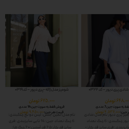
دی پری دیور – کد 0322
شومیز مدل ژاله -پری دیور – کد 0319
648.00
تومان
675.000
تومان
به صورت جین 7 عددی
فروش فقط به صورت جین 14 عددی
4.536.000
تومان
9.450.000
تومان
 جین:
قیمت هر جین:
یز پری دیور
نام مدل:شادی
نام مدل:ثمین
جنس: لینن دو نخ
رنگبندی:
ور
رنگبندی: 6 رنگ
تعداد
6 رنگ
تعداد جین: 14 تایی
سایزبندی :فری
ایزبندی :فری سایز
قد کار:-
سایز
قد کار:۶۵
قد آستین:۶۰
رنگ ها: