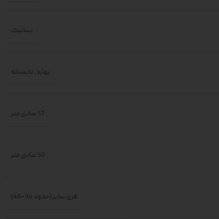
تیتانیک
بهاره
,
تابستانه
57 سانتی متر
50 سانتی متر
فری سایز(حدود 36-46)