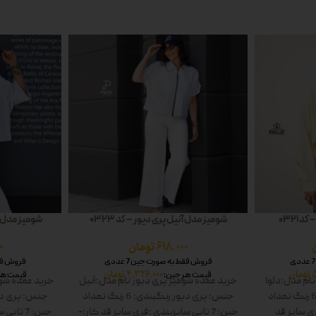
 0321
شومیز مدل آنیل پری دیور – کد 0323
شومیز مدل شا
618.000
تومان
0
فروش فقط به صورت جین 7 عددی
فروش فقط 
تومان
4.326.000
تومان
قیمت هر جین:
قیمت هر
نام مدل:دلوا
خرید عمده شومیز پری دیور
نام مدل:آنیل
خرید عمده شوم
تعداد
جنس: پری دیور
رنگبندی: 6 رنگ
تعداد
جنس: پری دی
ی سایز
قد
جین: 7 تایی
سایزبندی :فری سایز
قد کار:-
جین: 7 تایی
س