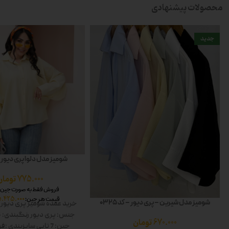
محصولات پیشنهادی
جدید
شومیز مدل دلوا پری دیور – کد
775.000
تومان
فروش فقط به صورت جین 7 عددی
5.425.000
قیمت هر جین:
شومیز مدل شیرین – پری دیور – کد 0325
خرید عمده شومیز پری دیور
جنس: پری دیور
رنگبندی: 6 رنگ
670.000
تومان
جین: 7 تایی
سایزبندی :فر