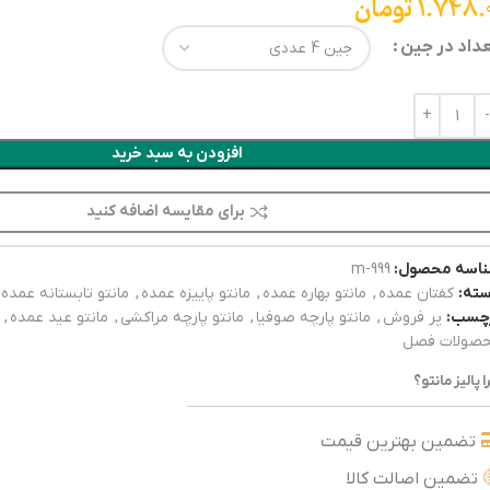
1.748.
تومان
داد در جین
افزودن به سبد خرید
برای مقایسه اضافه کنید
اسه محصول:
999-m
ته:
کفتان عمده
,
مانتو بهاره عمده
,
مانتو پاییزه عمده
,
مانتو تابستانه عمده
چسب:
پر فروش
,
مانتو پارچه صوفیا
,
مانتو پارچه مراکشی
,
مانتو عید عمده
,
صولات فصل
ا پالیز مانتو؟
تضمین بهترین قیمت
تضمین اصالت کالا