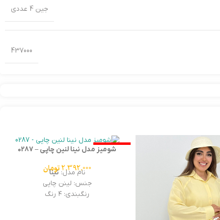
جین 4 عددی
437000
اتمام موجودی
شومیز مدل نینا لنین چاپی – 0287
2.392.000
تومان
نام مدل:
نینا
جنس: لینن چاپی
رنگبندی: ۴ رنگ
تعداد جین: ۴ تایی
سایزبندی :فری سایز