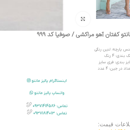
بزرگنمایی تصویر
نتو کفتان آهو مراکشی / صوفیا کد 999
س پارچه: لنین رنگی
 بندی: 4 رنگ
یز بندی: فری سایز
اد در جین: 4 عدد
اینستاگرام پالیز مانتو
واتساپ پالیز مانتو
تماس: 09371414586
تماس: 09371814013
لاعات قیمت: