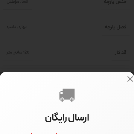
جنس پارچه
السا
,
مراکش
فصل پارچه
بهاره
,
پاییزه
قد کار
120 سانتی متر
سایز بندی
فری سایز(حدود 36-46)
🚚
سایز مدل
سایز 1
ارسال رایگان
قد مدل
170 سانتی متر