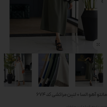
بزرگنمایی تصویر
مانتو آهو السا + لنین مراکشی کد 674
جنس پارچه: السا + لنین مراکشی