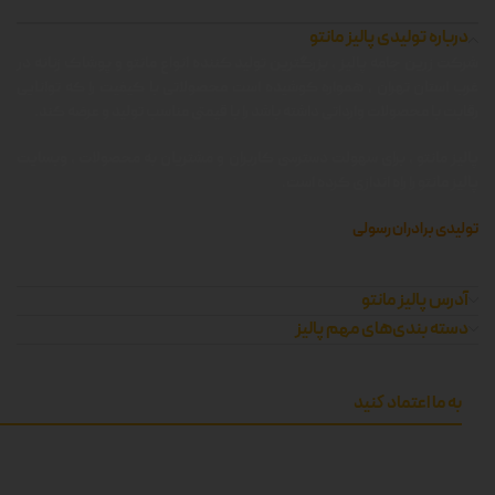
درباره تولیدی پالیز مانتو
شرکت زرین جامه پالیز ، بزرگترین تولید کننده انواع مانتو و پوشاک زنانه در
غرب استان تهران ، همواره کوشیده است محصولاتی با کیفیت را که توانایی
رقابت با محصولات وارداتی داشته باشد را با قیمتی مناسب تولید و عرضه کند.
پالیز مانتو ، برای سهولت دسترسی کاربران و مشتریان به محصولات ، وبسایت
پالیز مانتو را راه اندازی کرده است.
تولیدی برادران رسولی
آدرس پالیز مانتو
دسته بندی‌های مهم پالیز
به ما اعتماد کنید