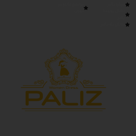
درباره پالیز
تولیدی مانتو در
کانال روبیکا
تهران
پالیز
کانال بله پالیز