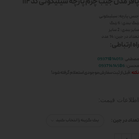
پافر مدل جیب چرم پارچه سیلیکونی کد 112
جنس پارچه: سیلیکونی
رنگ بندی: 6 رنگ
سایز بندی: 2 سایز
تعداد در جین: 14 عدد
راه ارتباطی:
مصطفی :
09371814013
محسن:
09371414586
نکته
: قبل از ثبت سفارش موجودی استعلام گرفته شود!
اطلاعات قیمت:
تعداد در جین