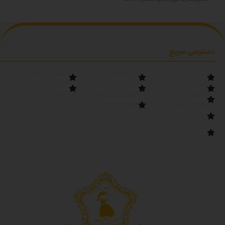
آستین:60
رنگ ها: سفید-زرد-
صورتی-آبی-سبز-مشکی دوبل
دسترسی سریع
خانه
مانتو عمده
محصولات فصل
تماس با ما
لباس زنانه عمده
قوانین
درباره پالیز
تولیدی مانتو در
کانال روبیکا
تهران
پالیز
کانال بله پالیز