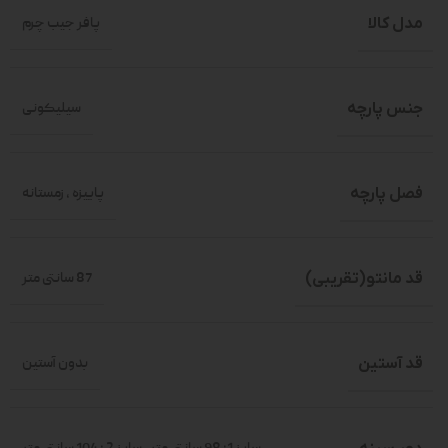
مدل کالا
پافر جیب چرم
جنس پارچه
سیلیکونی
فصل پارچه
پاییزه
,
زمستانه
قد مانتو(تقریبی)
87 سانتی متر
قد آستین
بدون آستین