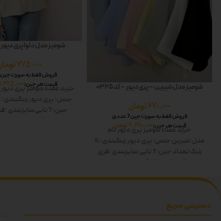
شومیز مدل دلوا پری دیور – کد
775.000
تومان
فروش فقط به صورت جین 7 عددی
5.425.000
قیمت هر جین:
شومیز مدل شیرین – پری دیور – کد 0325
خرید عمده شومیز پری دیور
جنس: پری دیور
رنگبندی: 6 رنگ
670.000
تومان
جین: 7 تایی
سایزبندی :فر
فروش فقط به صورت جین 7 عددی
کار:60
قد آستین:60
رنگ ها
4.690.000
تومان
قیمت هر جین:
خرید عمده شومیز پری دیور
نام
صورتی-آبی-سبز-مشکی
مدل:شیرین
جنس: پری دیور
رنگبندی: 6
رنگ
تعداد جین: 7 تایی
سایزبندی :فری
سایز
قد کار:60
قد آستین:60
رنگ ها:
سفید-زرد-صورتی-آبی-سبز-مشکی دوبل
دسترسی سریع