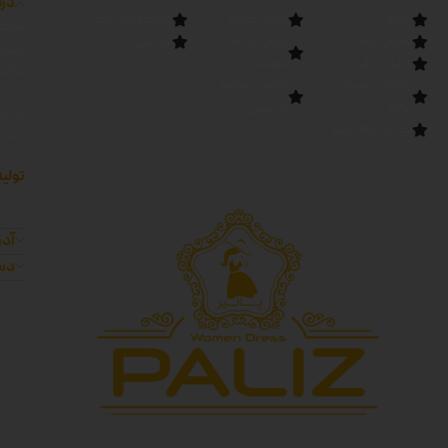
درب
خانه
مانتو عمده
محصولات فصل
شرکت
تماس با ما
لباس زنانه
قوانین
تهرا
درباره پالیز
عمده
داشته
کانال روبیکا
تولیدی مانتو
پالیز
در تهران
پالیز
کانال بله پالیز
اندا
تولید
آدر
دست