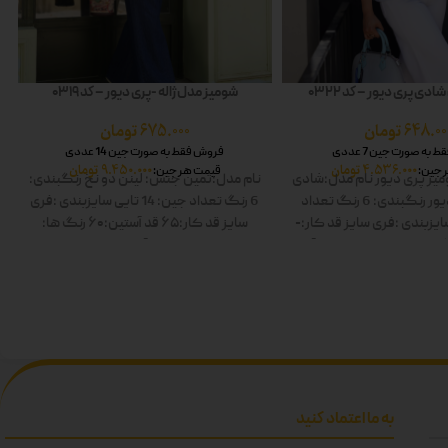
دی پری دیور – کد 0322
شومیز مدل ژاله -پری دیور – کد 0319
648.00
تومان
675.000
تومان
به صورت جین 7 عددی
فروش فقط به صورت جین 14 عددی
4.536.000
تومان
9.450.000
تومان
 جین:
قیمت هر جین:
یز پری دیور
نام مدل:شادی
نام مدل:ثمین
جنس: لینن دو نخ
رنگبندی:
ور
رنگبندی: 6 رنگ
تعداد
6 رنگ
تعداد جین: 14 تایی
سایزبندی :فری
ایزبندی :فری سایز
قد کار:-
سایز
قد کار:۶۵
قد آستین:۶۰
رنگ ها:
 ها: سفید-زرد-صورتی-آبی-
سفید-صورتی-زرد-آبی-زیتونی-مشکی
ز-مشکی دوبل
دوبل
به ما اعتماد کنید