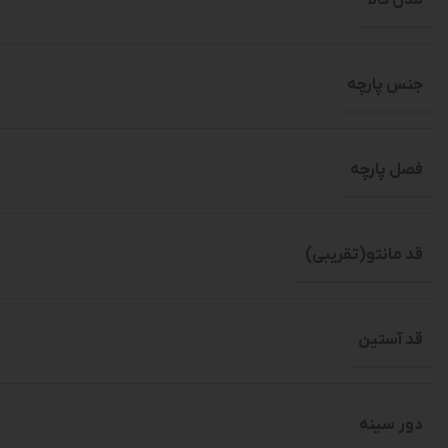
جنس پارچه
فصل پارچه
قد مانتو(تقریبی)
قد آستین
دور سینه