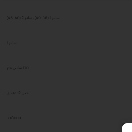
سایز 1 (36-40)
,
سایز 2 (40-46)
سایز 1
170 سانتی متر
جین 12 عددی
338000