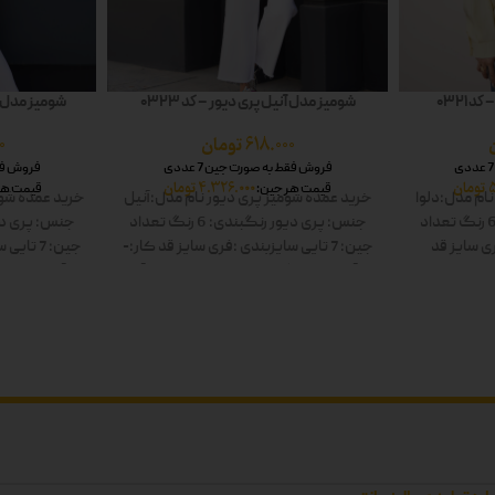
 0321
شومیز مدل آنیل پری دیور – کد 0323
شومیز مدل شا
618.000
تومان
0
فروش فقط به صورت جین 7 عددی
فروش فقط 
تومان
4.326.000
تومان
قیمت هر جین:
قیمت هر
نام مدل:دلوا
خرید عمده شومیز پری دیور
نام مدل:آنیل
خرید عمده شوم
تعداد
جنس: پری دیور
رنگبندی: 6 رنگ
تعداد
جنس: پری دی
ی سایز
قد
جین: 7 تایی
سایزبندی :فری سایز
قد کار:-
جین: 7 تایی
س
: سفید-زرد-
قد آستین:-
رنگ ها: سفید-زرد-صورتی-آبی-
قد آستین:-
رنگ
 دوبل
سبز-مشکی دوبل
سب