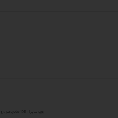
رویه سایز 1 : 108 سانتی متر
,
رویه سا