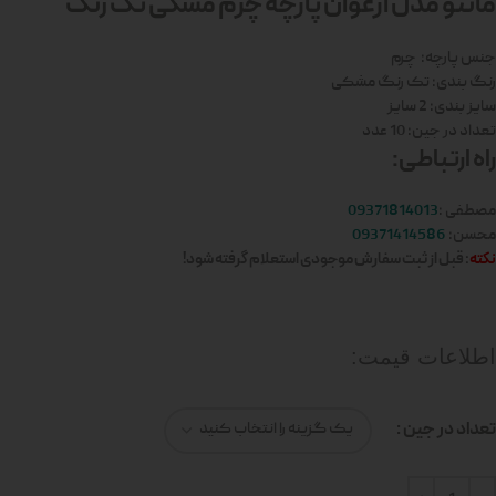
مانتو مدل ارغوان پارچه چرم مشکی تک رنگ
جنس پارچه: چرم
رنگ بندی: تک رنگ مشکی
سایز بندی: 2 سایز
تعداد در جین: 10 عدد
راه ارتباطی:
مصطفی :
09371814013
محسن:
09371414586
نکته
: قبل از ثبت سفارش موجودی استعلام گرفته شود!
اطلاعات قیمت:
تعداد در جین