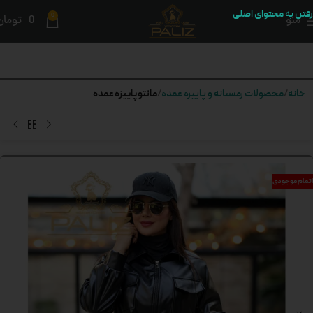
رفتن به محتوای اصلی
0
منو
0
تومان
مانتو پاییزه عمده
خانه
محصولات زمستانه و پاییزه عمده
اتمام موجودی