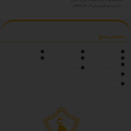
رنگبندی: 6 رنگ
تعداد جین: 7 تایی
سایزبندی :فری سایز
قد کار:60
قد
آستین:60
رنگ ها: سفید-زرد-
صورتی-آبی-سبز-مشکی دوبل
دسترسی سریع
خانه
مانتو عمده
محصولات فصل
تماس با ما
لباس زنانه عمده
قوانین
درباره پالیز
تولیدی مانتو در
کانال روبیکا
تهران
پالیز
کانال بله پالیز