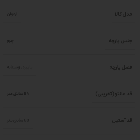
مدل کالا
ارغوان
جنس پارچه
چرم
فصل پارچه
پاییزه
,
زمستانه
قد مانتو(تقریبی)
84 سانتی متر
قد آستین
60 سانتی متر