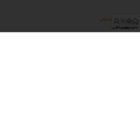
پالیز مانتو را راه اندازی کرده است.
تولیدی برادران رسولی
خانه
ویترین
تماس با ما
حساب کاربری من
آدرس پالیز مانتو
دسته بندی‌های مهم پالیز
به ما اعتماد کنید
با ما در ارتباط باشید