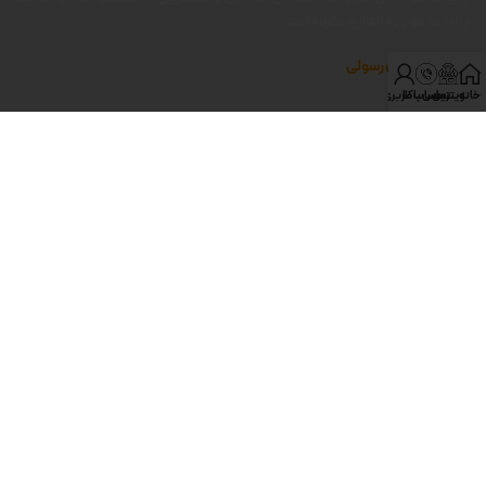
پالیز مانتو را راه اندازی کرده است.
تولیدی برادران رسولی
خانه
ویترین
تماس با ما
حساب کاربری من
آدرس پالیز مانتو
دسته بندی‌های مهم پالیز
به ما اعتماد کنید
با ما در ارتباط باشید