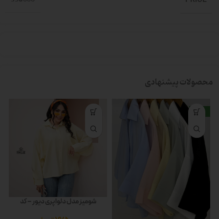
محصولات پیشنهادی
جدید
شومیز مدل دلوا پری دیور – کد
0321