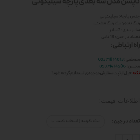
کاپشن مدل سه بعدی پارچه سیلیکونی
جنس پارچه: سیلیکونی
رنگ بندی: تک رنگ مشکی
سایز بندی: 2 سایز
تعداد در جین: 16 تایی
راه ارتباطی:
مصطفی :
09371814013
محسن:
09371414586
نکته
: قبل از ثبت سفارش موجودی استعلام گرفته شود!
اطلاعات قیمت:
تعداد در جین