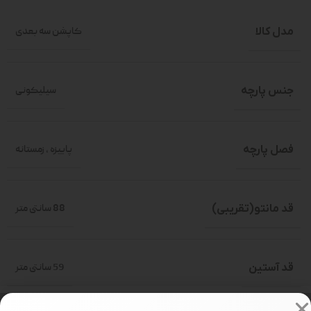
مدل کالا
کاپشن سه بعدی
جنس پارچه
سیلیکونی
فصل پارچه
پاییزه
,
زمستانه
قد مانتو(تقریبی)
88 سانتی متر
قد آستین
59 سانتی متر