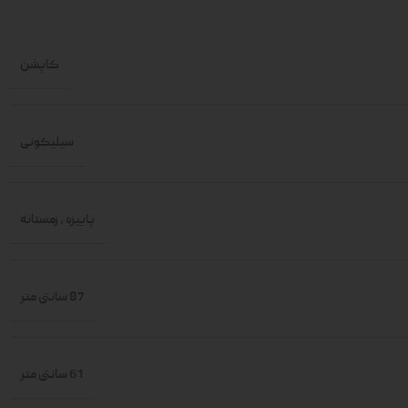
کاپشن
سیلیکونی
پاییزه
,
زمستانه
87 سانتی متر
61 سانتی متر