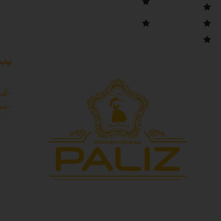
درباره پالیز
عمده
داشته
کانال روبیکا
تولیدی مانتو
پالیز
در تهران
پالیز
کانال بله پالیز
اندا
تولید
آدر
دست