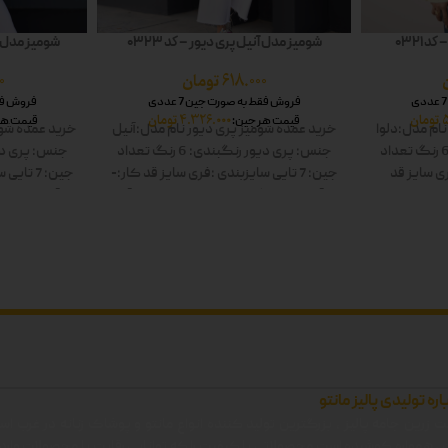
 0321
شومیز مدل آنیل پری دیور – کد 0323
شومیز مدل شا
618.000
تومان
0
فروش فقط به صورت جین 7 عددی
فروش فقط 
تومان
4.326.000
تومان
قیمت هر جین:
قیمت هر
نام مدل:دلوا
خرید عمده شومیز پری دیور
نام مدل:آنیل
خرید عمده شوم
تعداد
جنس: پری دیور
رنگبندی: 6 رنگ
تعداد
جنس: پری دی
ی سایز
قد
جین: 7 تایی
سایزبندی :فری سایز
قد کار:-
جین: 7 تایی
س
: سفید-زرد-
قد آستین:-
رنگ ها: سفید-زرد-صورتی-آبی-
قد آستین:-
رنگ
 دوبل
سبز-مشکی دوبل
سب
اره تولیدی پالیز مانتو
 زرین جامه پالیز ، بزرگترین تولید کننده انواع مانتو و پوشاک زنانه در غرب اس
ن ، همواره کوشیده است محصولاتی با کیفیت را که توانایی رقابت با محصولات وارد