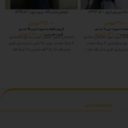
دی پری دیور – کد 0322
شومیز مدل ژاله -پری دیور – کد 0319
648.00
تومان
675.000
تومان
به صورت جین 7 عددی
فروش فقط به صورت جین 14 عددی
4.536.000
تومان
9.450.000
تومان
 جین:
قیمت هر جین:
یز پری دیور
نام مدل:شادی
نام مدل:ثمین
جنس: لینن دو نخ
رنگبندی:
ور
رنگبندی: 6 رنگ
تعداد
6 رنگ
تعداد جین: 14 تایی
سایزبندی :فری
ایزبندی :فری سایز
قد کار:-
سایز
قد کار:۶۵
قد آستین:۶۰
رنگ ها:
 ها: سفید-زرد-صورتی-آبی-
سفید-صورتی-زرد-آبی-زیتونی-مشکی
ز-مشکی دوبل
دوبل
به ما اعتماد کنید
تان
اتی