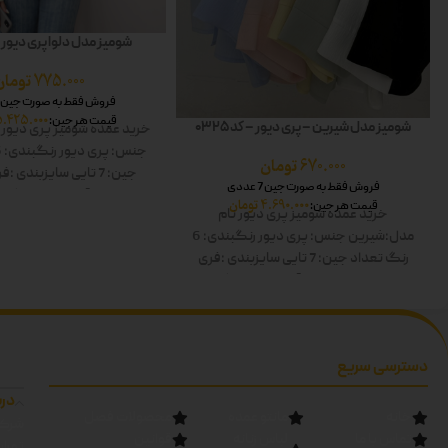
شومیز مدل دلوا پری دیور – کد
775.000
تومان
فروش فقط به صورت جین 7 عددی
5.425.000
قیمت هر جین:
شومیز مدل شیرین – پری دیور – کد 0325
خرید عمده شومیز پری دیور
جنس: پری دیور
رنگبندی: 6 رنگ
670.000
تومان
جین: 7 تایی
سایزبندی :فر
فروش فقط به صورت جین 7 عددی
کار:60
قد آستین:60
رنگ ها
4.690.000
تومان
قیمت هر جین:
خرید عمده شومیز پری دیور
نام
صورتی-آبی-سبز-مشکی
مدل:شیرین
جنس: پری دیور
رنگبندی: 6
رنگ
تعداد جین: 7 تایی
سایزبندی :فری
سایز
قد کار:60
قد آستین:60
رنگ ها:
سفید-زرد-صورتی-آبی-سبز-مشکی دوبل
دسترسی سریع
درب
خانه
مانتو عمده
محصولات فصل
شرکت
تماس با ما
لباس زنانه
قوانین
تهرا