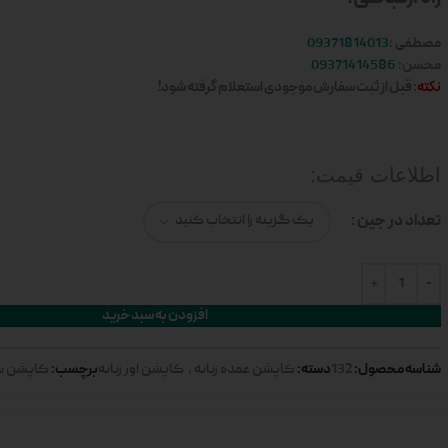
مصطفی :
09371814013
محسن:
09371414586
نکته
: قبل از ثبت سفارش موجودی استعلام گرفته شود!
اطلاعات قیمت:
تعداد در جین
افزودن به سبد خرید
شناسه محصول:
دسته:
برچسب:
132
کاپشن عمده زنانه
,
کاپشن اور زنانه
کاپشن سی